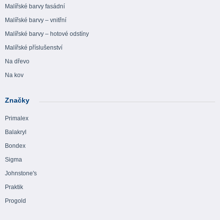
Malířské barvy fasádní
Malířské barvy – vnitřní
Malířské barvy – hotové odstíny
Malířské příslušenství
Na dřevo
Na kov
Značky
Primalex
Balakryl
Bondex
Sigma
Johnstone's
Praktik
Progold