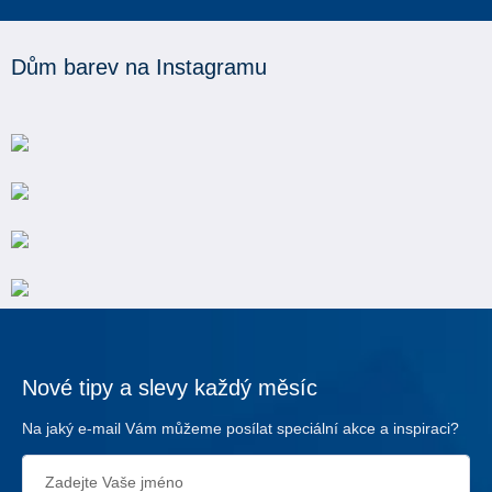
Dům barev na Instagramu
Nové tipy a slevy každý měsíc
Na jaký e-mail Vám můžeme posílat speciální akce a inspiraci?