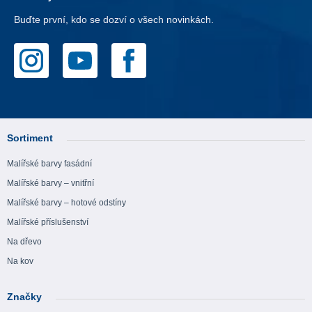
Buďte první, kdo se dozví o všech novinkách.
Sortiment
Malířské barvy fasádní
Malířské barvy – vnitřní
Malířské barvy – hotové odstíny
Malířské příslušenství
Na dřevo
Na kov
Značky