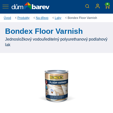
0
Úvod
Produkty
Na dřevo
Laky
Bondex Floor Varnish
Bondex Floor Varnish
Jednosložkový vodouředitelný polyurethanový podlahový
lak