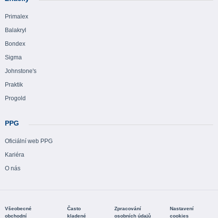
Primalex
Balakryl
Bondex
Sigma
Johnstone's
Praktik
Progold
PPG
Oficiální web PPG
Kariéra
O nás
Všeobecné
Často
Zpracování
Nastavení
obchodní
kladené
osobních údajů
cookies