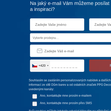
Na jaký e-mail Vám můžeme posílat 
a inspiraci?
Vyberte prodejnu…
+420
Souhlasím se zasláním personalizovaných nabídek a dalších
informací ze sítě Dům barev a od ostatních značek PPG Deco 
uvedenými kanály:
Ano, kontaktujte mne prosím e-mailem
Ano, kontaktujte mne prosím přes SMS
Svůj souhlas můžete kdykoliv odvolat kliknutím na příslušný 