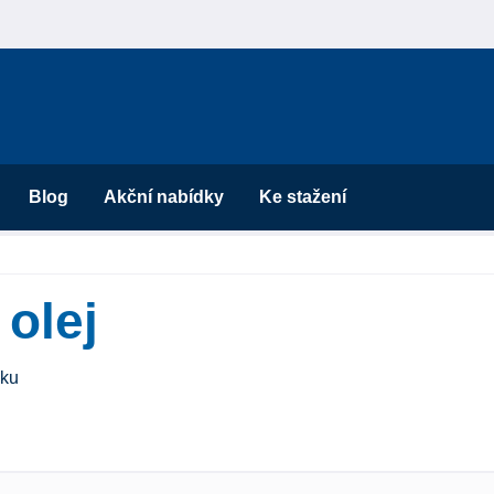
Blog
Akční nabídky
Ke stažení
olej
sku