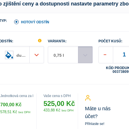
o zjištění ceny a dostupnosti nastavte parametry zbo
TYP:
HOTOVÝ ODSTÍN
ODSTÍN:
VARIANTA:
POČET KUSŮ:
dub bílý
0,75 l
KÓD PRODUK
00373809
Jednotková cena za l
Vaše cena s DPH
525,00 Kč
700,00 Kč
Máte u nás
433,88 Kč
bez DPH
578,51 Kč
bez DPH
účet?
Přihlaste se!