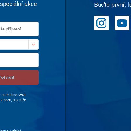
speciální akce
Buďte první, 
Potvrdit
 marketingových
Czech, a.s. níže
odkaz v zápatí