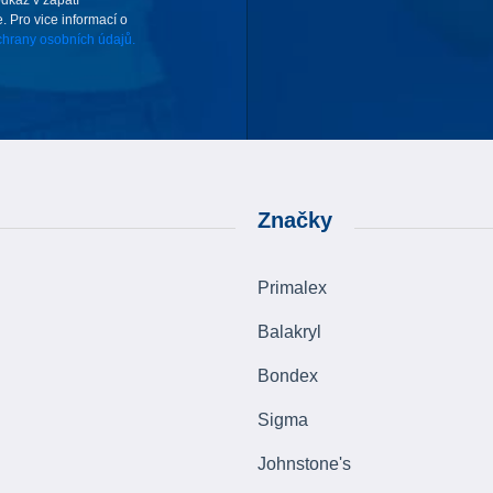
. Pro vice informací o
hrany osobních údajů.
Značky
Primalex
Balakryl
Bondex
Sigma
Johnstone's