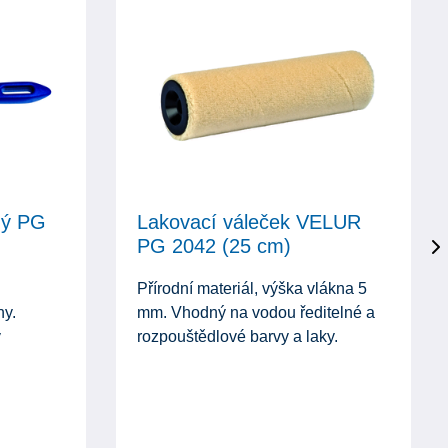
hý PG
Lakovací váleček VELUR
PG 2042 (25 cm)
Přírodní materiál, výška vlákna 5
ny.
mm. Vhodný na vodou ředitelné a
y
rozpouštědlové barvy a laky.