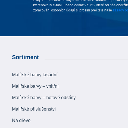
kteréhokoliv e-mailu nebo odkaz v SMS, které od nás obdržíte
zpracování osobních údajů si prosím přečtěte naše
zásady oc
Sortiment
Malířské barvy fasádní
Malířské barvy – vnitřní
Malířské barvy – hotové odstíny
Malířské příslušenství
Na dřevo