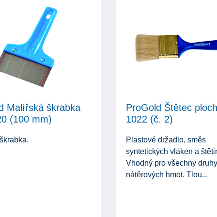
d Malířská škrabka
ProGold Štětec ploc
0 (100 mm)
1022 (č. 2)
 škrabka.
Plastové držadlo, směs
syntetických vláken a štěti
Vhodný pro všechny druh
nátěrových hmot. Tlou...