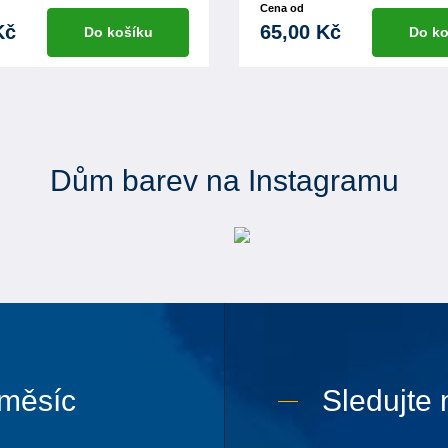
Cena od
Kč
65,00 Kč
Do košíku
Do ko
Dům barev na Instagramu
 měsíc
Sledujte 