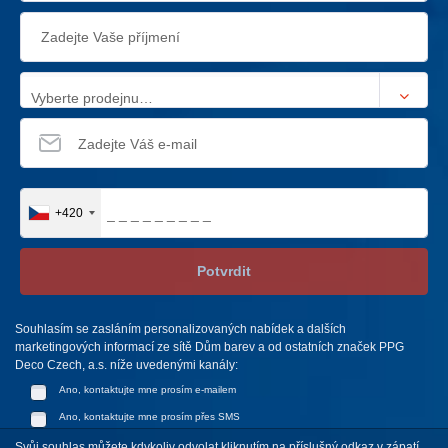
Vyberte prodejnu…
+420
Potvrdit
Souhlasím se zasláním personalizovaných nabídek a dalších
marketingových informací ze sítě Dům barev a od ostatních značek PPG
Deco Czech, a.s. níže uvedenými kanály:
Ano, kontaktujte mne prosím e-mailem
Ano, kontaktujte mne prosím přes SMS
Svůj souhlas můžete kdykoliv odvolat kliknutím na příslušný odkaz v zápatí