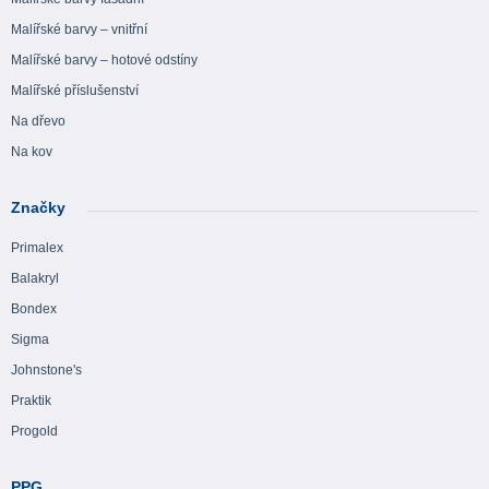
Malířské barvy – vnitřní
Malířské barvy – hotové odstíny
Malířské příslušenství
Na dřevo
Na kov
Značky
Primalex
Balakryl
Bondex
Sigma
Johnstone's
Praktik
Progold
PPG