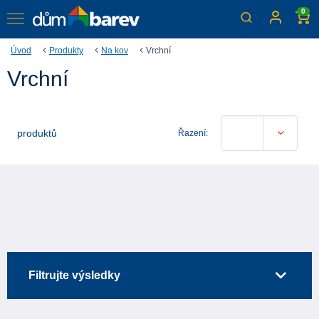
0
Úvod
Produkty
Na kov
Vrchní
Vrchní
produktů
Řazení:
Filtrujte výsledky