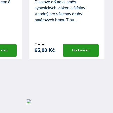
ěrem 8
Plastové držadlo, směs
syntetických vláken a štětiny.
Vhodný pro všechny druhy
nátěrových hmot. Tlou...
Cena od
65,00 Kč
šíku
Do košíku