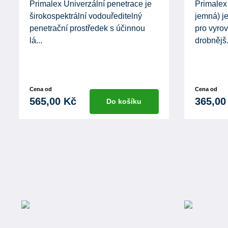
Primalex Univerzální penetrace je
Primalex 
širokospektrální vodouředitelný
jemná) je
penetrační prostředek s účinnou
pro vyro
lá...
drobnějš.
Cena od
Cena od
565,00 Kč
365,00
Do košíku