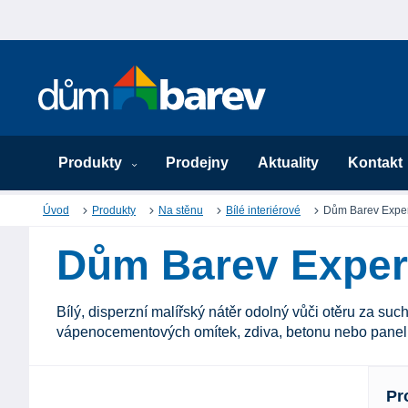
Produkty
Prodejny
Aktuality
Kontakt
Úvod
Produkty
Na stěnu
Bílé interiérové
Dům Barev Exper
Dům Barev Exper
Bílý, disperzní malířský nátěr odolný vůči otěru za su
vápenocementových omítek, zdiva, betonu nebo panel
Pr