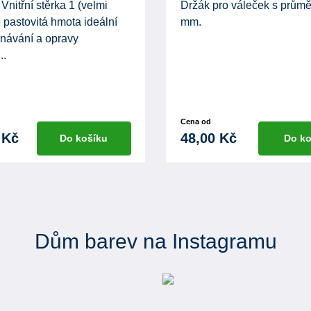
Vnitřní stěrka 1 (velmi
Držák pro váleček s prům
 pastovitá hmota ideální
mm.
vnávání a opravy
..
Cena od
 Kč
48,00 Kč
Do košíku
Do ko
Dům barev na Instagramu