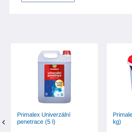
Primalex Univerzální
Primale
penetrace (5 l)
kg)