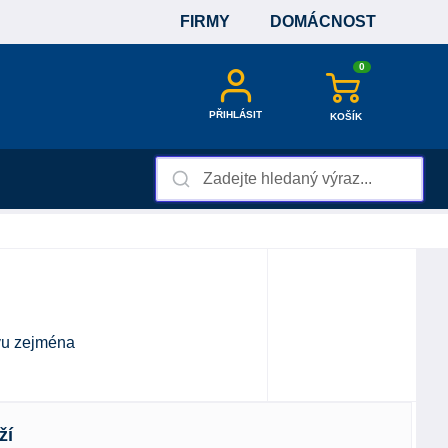
FIRMY
DOMÁCNOST
0
PŘIHLÁSIT
KOŠÍK
avu zejména
ží