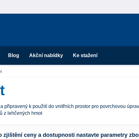
Blog
Akční nabídky
Ke stažení
t
t
cha připravený k použití do vnitřních prostor pro povrchovou úpr
ů z lehčených hmot
o zjištění ceny a dostupnosti nastavte parametry zbo