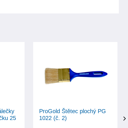
álečky
ProGold Štětec plochý PG
čku 25
1022 (č. 2)