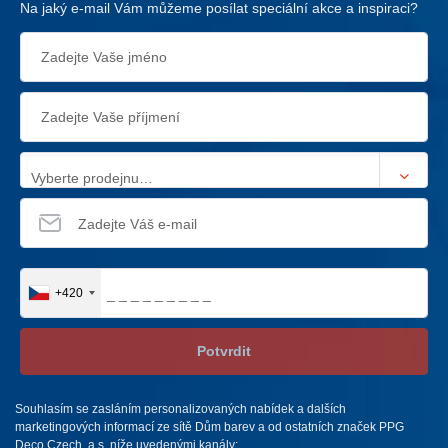
Na jaký e-mail Vám můžeme posílat speciální akce a inspiraci?
Vyberte prodejnu…
+420
Potvrdit
Souhlasím se zasláním personalizovaných nabídek a dalších
marketingových informací ze sítě Dům barev a od ostatních značek PPG
Deco Czech, a.s. níže uvedenými kanály: