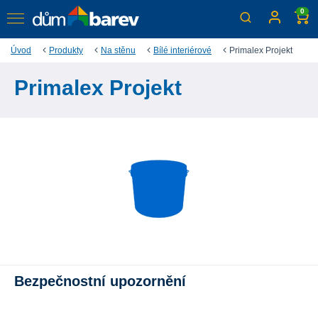
0
Úvod
Produkty
Na stěnu
Bílé interiérové
Primalex Projekt
Primalex Projekt
Bezpečnostní upozornění