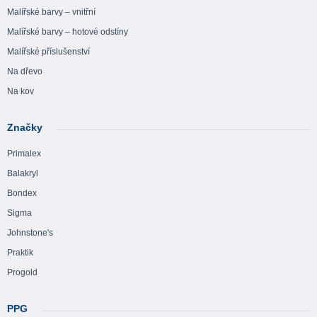
Malířské barvy – vnitřní
Malířské barvy – hotové odstíny
Malířské příslušenství
Na dřevo
Na kov
Značky
Primalex
Balakryl
Bondex
Sigma
Johnstone's
Praktik
Progold
PPG