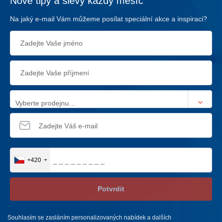
Nové tipy a slevy každý měsíc
Na jaký e-mail Vám můžeme posílat speciální akce a inspiraci?
Vyberte prodejnu…
+420
Potvrdit
Souhlasím se zasláním personalizovaných nabídek a dalších