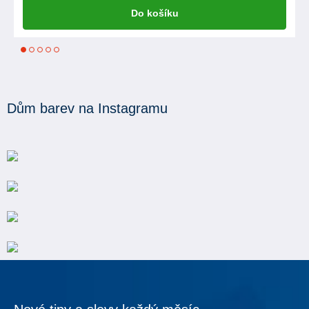
Do košíku
1
2
3
4
5
Dům barev na Instagramu