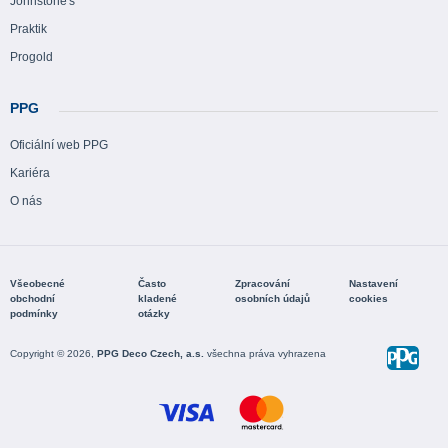
Johnstone's
Praktik
Progold
PPG
Oficiální web PPG
Kariéra
O nás
Všeobecné
Často
Zpracování
Nastavení
obchodní
kladené
osobních údajů
cookies
podmínky
otázky
Copyright © 2026,
PPG Deco Czech, a.s.
všechna práva vyhrazena