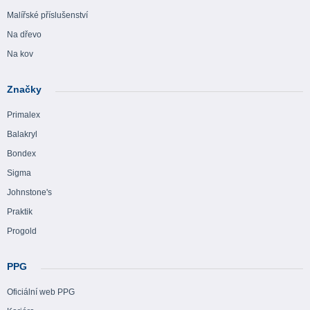
Malířské příslušenství
Na dřevo
Na kov
Značky
Primalex
Balakryl
Bondex
Sigma
Johnstone's
Praktik
Progold
PPG
Oficiální web PPG