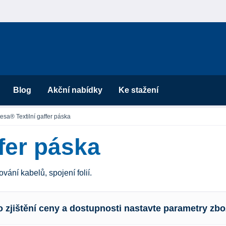
Blog
Akční nabídky
Ke stažení
tesa® Textilní gaffer páska
ffer páska
vání kabelů, spojení folií.
o zjištění ceny a dostupnosti nastavte parametry zbo