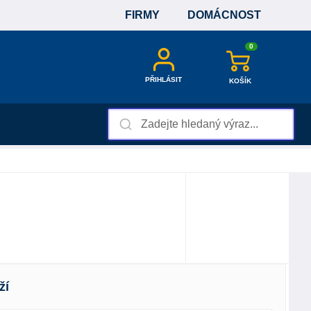
FIRMY
DOMÁCNOST
0
PŘIHLÁSIT
KOŠÍK
ží