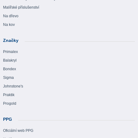
Malířské příslušenství
Na dřevo
Na kov
Značky
Primalex
Balakryl
Bondex
Sigma
Johnstone's
Praktik
Progold
PPG
Oficiální web PPG