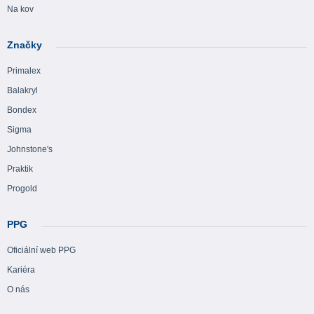
Na kov
Značky
Primalex
Balakryl
Bondex
Sigma
Johnstone's
Praktik
Progold
PPG
Oficiální web PPG
Kariéra
O nás