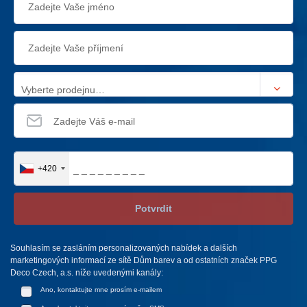
Vyberte prodejnu…
+420
Potvrdit
Souhlasím se zasláním personalizovaných nabídek a dalších
marketingových informací ze sítě Dům barev a od ostatních značek PPG
Deco Czech, a.s. níže uvedenými kanály:
Ano, kontaktujte mne prosím e-mailem