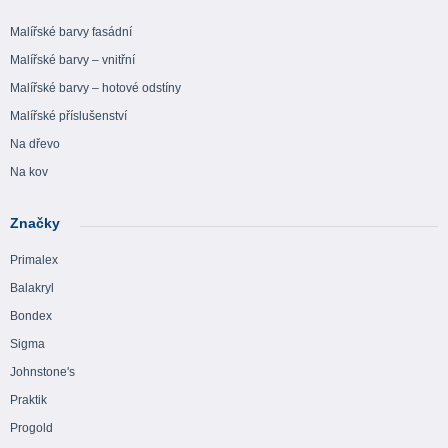
Malířské barvy fasádní
Malířské barvy – vnitřní
Malířské barvy – hotové odstíny
Malířské příslušenství
Na dřevo
Na kov
Značky
Primalex
Balakryl
Bondex
Sigma
Johnstone's
Praktik
Progold