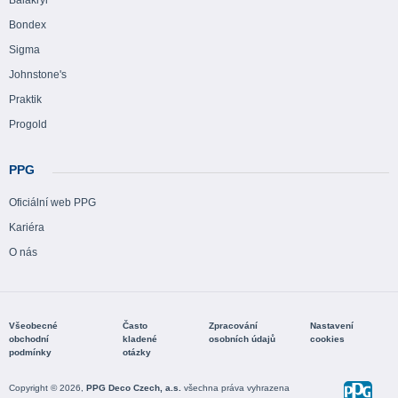
Bondex
Sigma
Johnstone's
Praktik
Progold
PPG
Oficiální web PPG
Kariéra
O nás
Všeobecné
Často
Zpracování
Nastavení
obchodní
kladené
osobních údajů
cookies
podmínky
otázky
Copyright © 2026,
PPG Deco Czech, a.s.
všechna práva vyhrazena