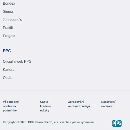
Bondex
Sigma
Johnstone's
Praktik
Progold
PPG
Oficiální web PPG
Kariéra
O nás
Všeobecné
Často
Zpracování
Nastavení
obchodní
kladené
osobních údajů
cookies
podmínky
otázky
Copyright © 2026,
PPG Deco Czech, a.s.
všechna práva vyhrazena