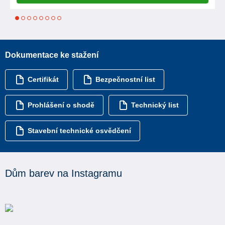
1
2
3
4
5
6
7
8
Dokumentace ke stažení
Certifikát
Bezpečnostní list
Prohlášení o shodě
Technický list
Stavební technické osvědčení
Dům barev na Instagramu