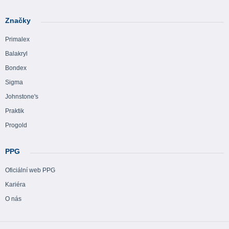
Značky
Primalex
Balakryl
Bondex
Sigma
Johnstone's
Praktik
Progold
PPG
Oficiální web PPG
Kariéra
O nás