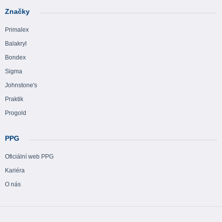
Značky
Primalex
Balakryl
Bondex
Sigma
Johnstone's
Praktik
Progold
PPG
Oficiální web PPG
Kariéra
O nás