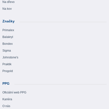
Na dřevo
Na kov
Značky
Primalex
Balakryl
Bondex
Sigma
Johnstone's
Praktik
Progold
PPG
Oficiální web PPG
Kariéra
O nás