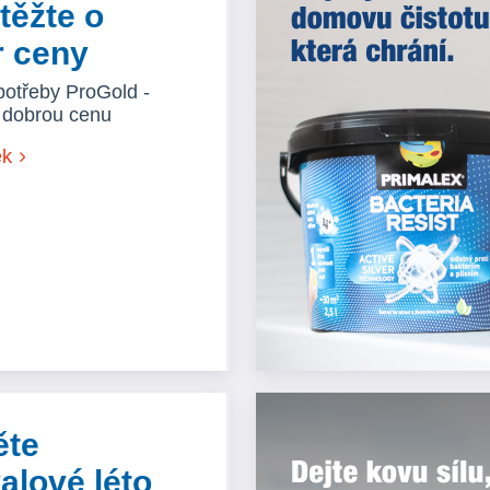
těžte o
r ceny
potřeby ProGold -
a dobrou cenu
ek
ěte
valové léto