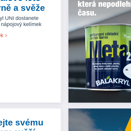
ně a svěže
yl UNI dostanete
 nápojový kelímek
ek
ejte svému