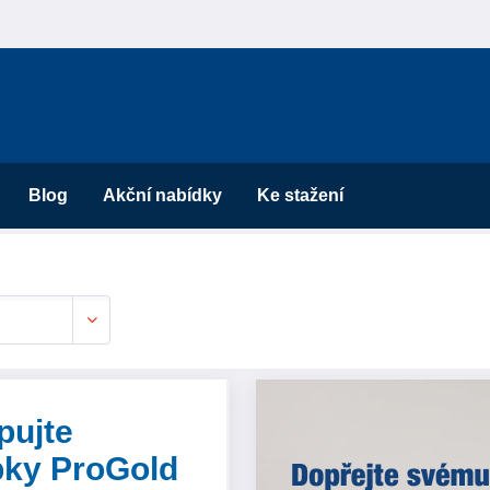
Blog
Akční nabídky
Ke stažení
pujte
bky ProGold