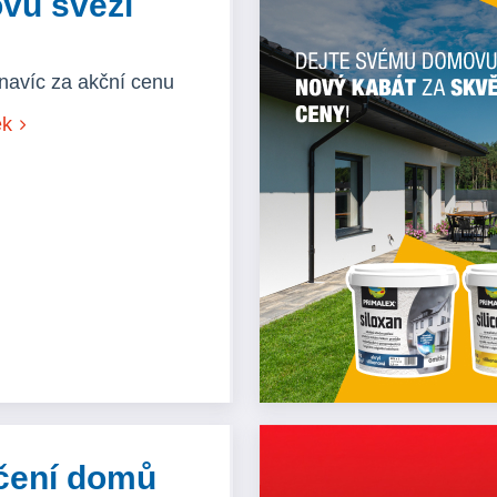
vu svěží
navíc za akční cenu
ek
čení domů