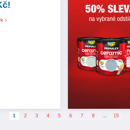
Kč!
ek
1
2
3
4
5
6
7
8
...
15