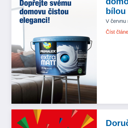
domo
bílou
V červnu 
Číst člán
Doru