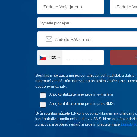
Vyberte prodejnu…
+420
Souhlasím se zasláním personalizovaných nabídek a dalších
informací ze sítě Dům barev a od ostatních značek PPG Deco 
uvedenými kanály:
Ano, kontaktujte mne prosím e-mailem
Ano, kontaktujte mne prosím přes SMS
Svůj souhlas můžete kdykoliv odvolat kliknutím na příslušný 
kteréhokoliv e-mailu nebo odkaz v SMS, které od nás obdržíte
zpracování osobních údajů si prosím přečtěte naše
zásady oc