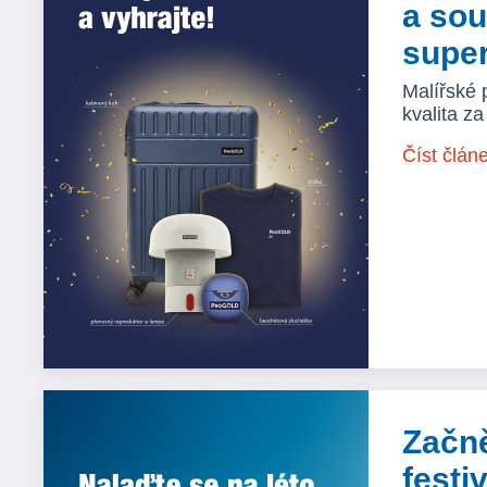
a sou
supe
Malířské 
kvalita z
Číst člán
Začn
festi