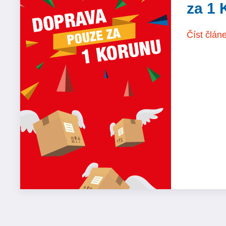
za 1 
Číst člán