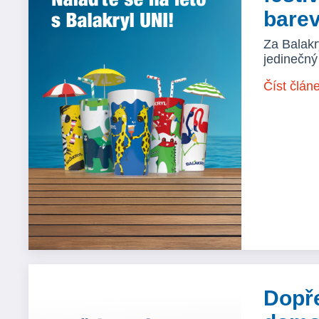
barev
Za Balakr
jedinečný
Číst člán
Dopř