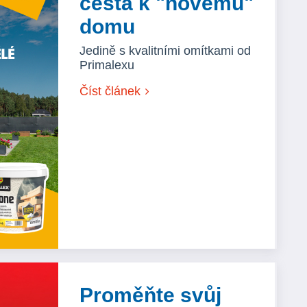
cesta k "novému"
domu
Jedině s kvalitními omítkami od
Primalexu
Číst článek
Proměňte svůj