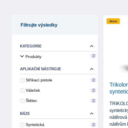
Filtrujte výsledky
KATEGORIE
2
Produkty
APLIKAČNÍ NÁSTROJE
Stříkací pistole
2
Trikolo
Váleček
2
synteti
Štětec
2
TRIKOLO
syntetick
BÁZE
nátěrová
nátěrům k
Syntetická
2