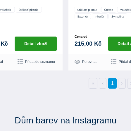
Cena od
 Kč
215,00 Kč
Detail zboží
Detail
at
Přidat do seznamu
Porovnat
Přidat 
«
‹
1
›
Dům barev na Instagramu