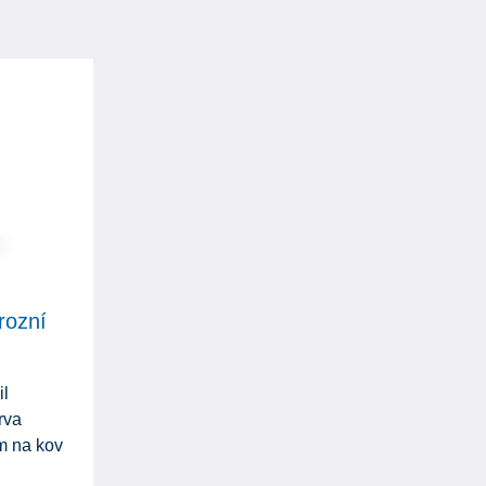
orozní
l
rva
m na kov