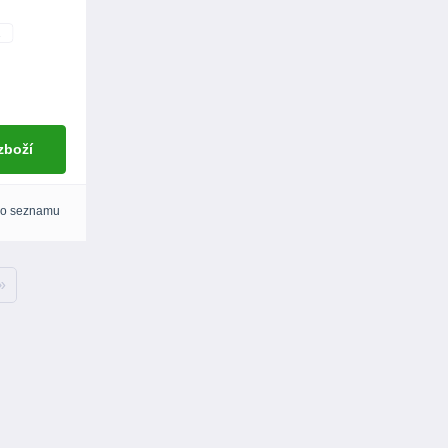
 zboží
do seznamu
»