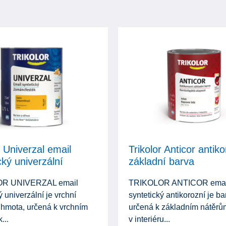
r Univerzal email
Trikolor Anticor antik
cký univerzální
základní barva
R UNIVERZAL email
TRIKOLOR ANTICOR emai
ý univerzální je vrchní
syntetický antikorozní je ba
 hmota, určená k vrchním
určená k základním nátěrů
...
v interiéru...