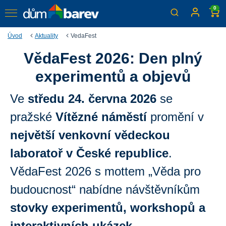
0
Úvod
Aktuality
VedaFest
VědaFest 2026: Den plný
Objevte svět vědy zábavnou
experimentů a objevů
formou
PPG je partnerem akce, plné objevů, pokusů, zábavy a
Ve
středu 24. června 2026
se
nových pohledů na svět kolem nás
pražské
Vítězné náměstí
promění v
největší venkovní vědeckou
laboratoř v České republice
.
VědaFest 2026 s mottem „Věda pro
budoucnost“ nabídne návštěvníkům
stovky experimentů, workshopů a
interaktivních ukázek
.