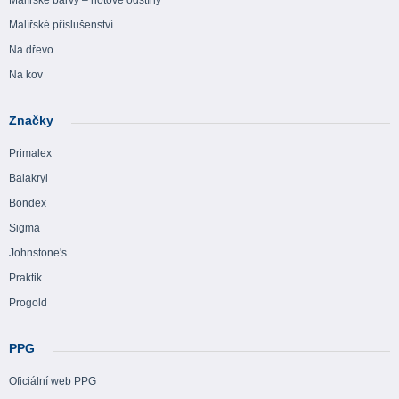
Malířské barvy – hotové odstíny
Malířské příslušenství
Na dřevo
Na kov
Značky
Primalex
Balakryl
Bondex
Sigma
Johnstone's
Praktik
Progold
PPG
Oficiální web PPG