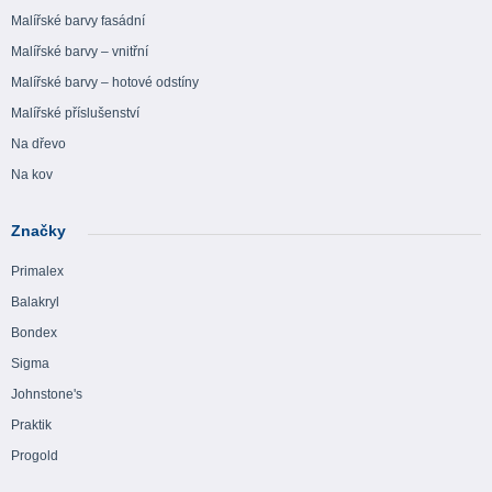
Malířské barvy fasádní
Malířské barvy – vnitřní
Malířské barvy – hotové odstíny
Malířské příslušenství
Na dřevo
Na kov
Značky
Primalex
Balakryl
Bondex
Sigma
Johnstone's
Praktik
Progold