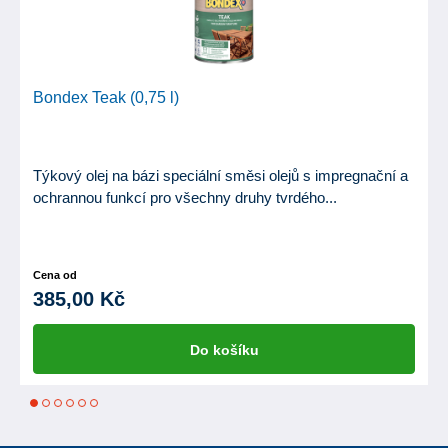
Bondex Teak (0,75 l)
Týkový olej na bázi speciální směsi olejů s impregnační a
ochrannou funkcí pro všechny druhy tvrdého...
Cena od
385,00 Kč
Do košíku
1
2
3
4
5
6