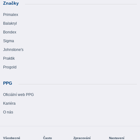
Značky
Primalex
Balakryl
Bondex
Sigma
Johnstone's
Praktik
Progold
PPG
Oficiální web PPG
Kariéra
O nás
Všeobecné
Často
Zpracování
Nastavení