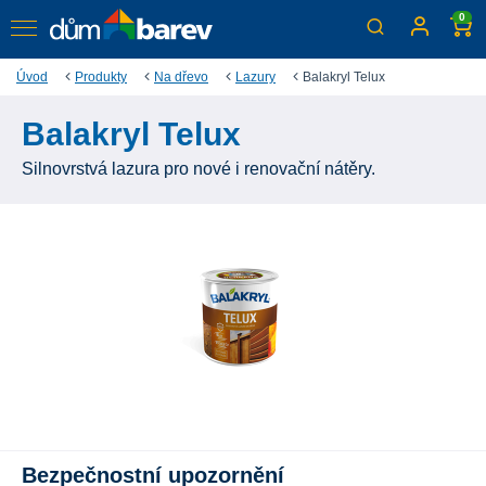
0
Úvod
Produkty
Na dřevo
Lazury
Balakryl Telux
Balakryl Telux
Silnovrstvá lazura pro nové i renovační nátěry.
Bezpečnostní upozornění