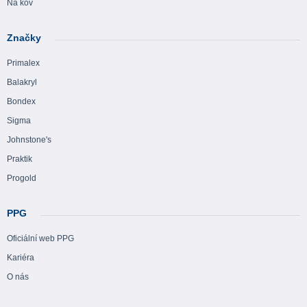
Na kov
Značky
Primalex
Balakryl
Bondex
Sigma
Johnstone's
Praktik
Progold
PPG
Oficiální web PPG
Kariéra
O nás