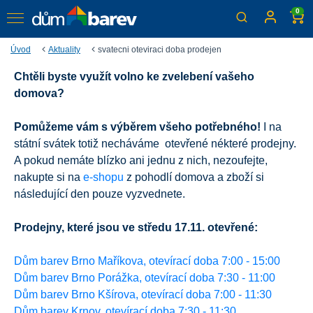
0
Úvod
Aktuality
svatecni oteviraci doba prodejen
Chtěli byste využít volno ke zvelebení vašeho
Sváteční otevírací doba
domova?
17.11.
Pomůžeme vám s výběrem všeho potřebného!
I na
státní svátek totiž necháváme otevřené nékteré prodejny.
A pokud nemáte blízko ani jednu z nich, nezoufejte,
nakupte si na
e-shopu
z pohodlí domova a zboží si
následující den pouze vyzvednete.
Prodejny, které jsou ve středu 17.11. otevřené:
Dům barev Brno Maříkova, otevírací doba 7:00 - 15:00
Dům barev Brno Porážka, otevírací doba 7:30 - 11:00
Dům barev Brno Kšírova, otevírací doba 7:00 - 11:30
Dům barev Krnov, otevírací doba 7:30 - 11:30