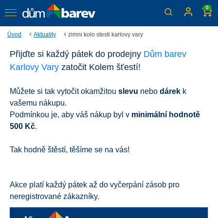
0
Úvod
Aktuality
zimni kolo stesti karlovy vary
Přijďte si každý pátek do prodejny
Dům barev
Zimní kolo štěstí
Karlovy Vary
zatočit Kolem šťestí!
Platí pouze v prodejně Dům barev Karlovy Vary
Můžete si tak vytočit okamžitou
slevu
nebo
dárek
k
vašemu nákupu.
Podmínkou je, aby váš nákup byl v
minimální hodnotě
500 Kč
.
Tak hodně štěstí, těšíme se na vás!
Akce platí každý pátek až do vyčerpání zásob pro
neregistrované zákazníky.