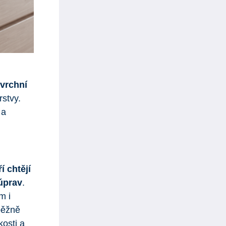
 vrchní
rstvy.
 a
í chtějí
 úprav
.
m i
běžně
osti a