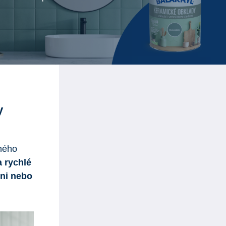
y
čného
 rychlé
yni nebo