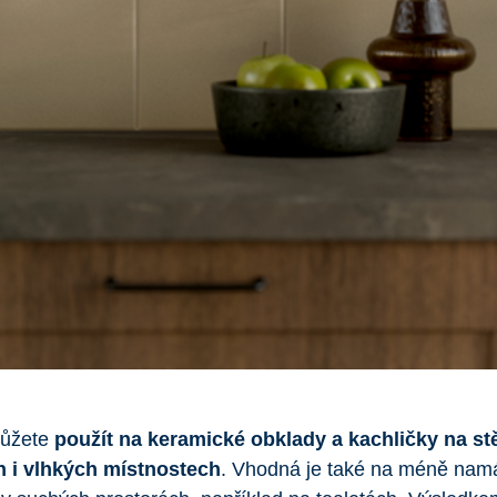
můžete
použít na keramické obklady a kachličky na st
 i vlhkých místnostech
. Vhodná je také na méně na