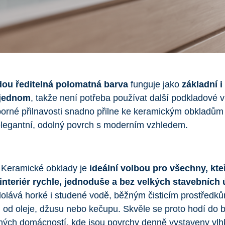
ou ředitelná polomatná barva
funguje jako
základní i
 jednom
, takže není potřeba používat další podkladové v
orné přilnavosti snadno přilne ke keramickým obkladům
elegantní, odolný povrch s moderním vzhledem.
l Keramické obklady je
ideální volbou pro všechny, kteř
 interiér rychle, jednoduše a bez velkých stavebních
olává horké i studené vodě, běžným čisticím prostředků
 od oleje, džusu nebo kečupu. Skvěle se proto hodí do 
ných domácností, kde jsou povrchy denně vystaveny vlhk