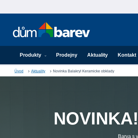
Produkty
Prodejny
Aktuality
Kontakt
Úvod
Aktuality
Novinka Balakryl Keramicke obklady
NOVINKA! 
Barva s v