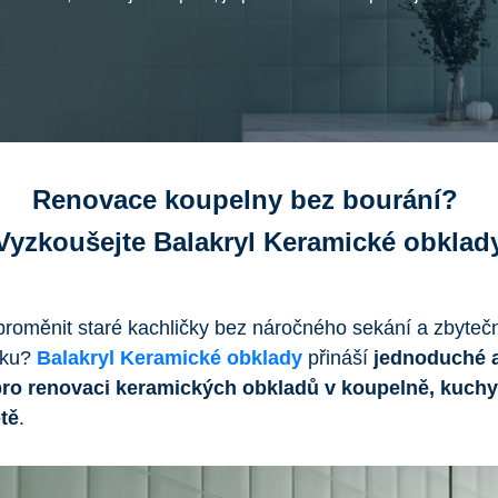
Renovace koupelny bez bourání?
Vyzkoušejte Balakryl Keramické obklad
proměnit staré kachličky bez náročného sekání a zbyte
dku?
Balakryl Keramické obklady
přináší
jednoduché a
pro renovaci keramických obkladů v koupelně, kuch
etě
.