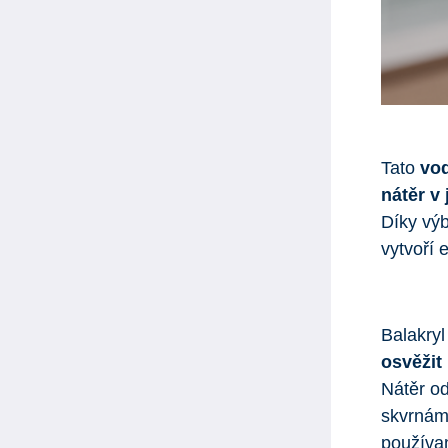
Tato
vod
nátěr v
Díky výb
vytvoří 
Balakry
osvěžit
Nátěr od
skvrnám
používa