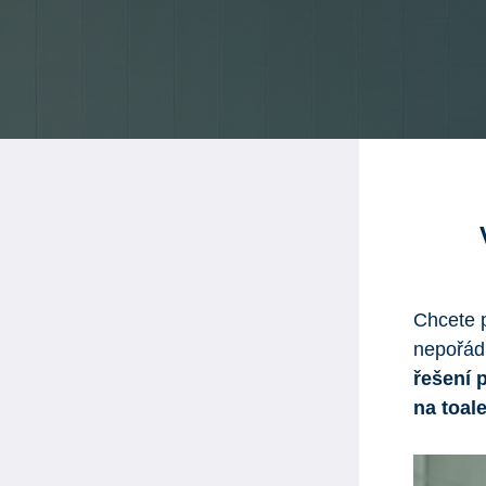
Chcete 
nepořá
řešení 
na toal