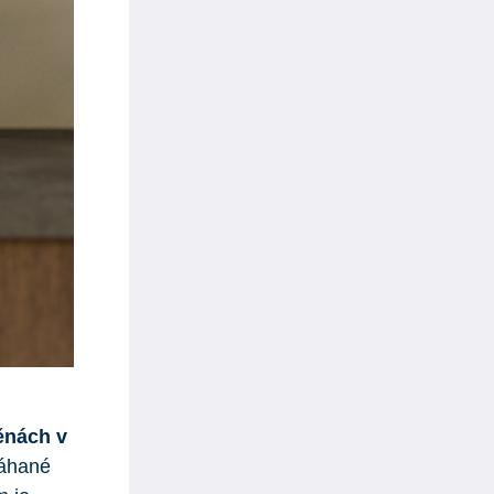
ěnách v
máhané