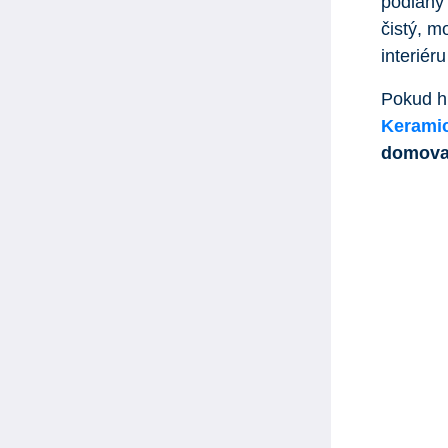
podlahy 
čistý, m
interiéru
Pokud h
Kerami
domov