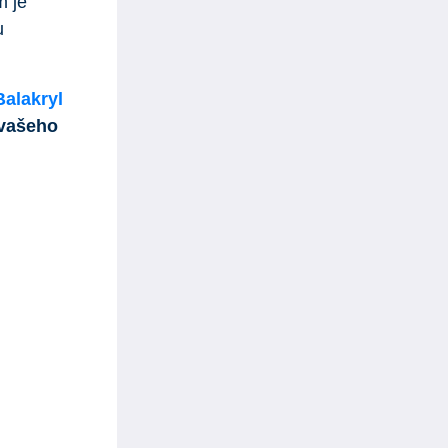
m je
u
Balakryl
 vašeho