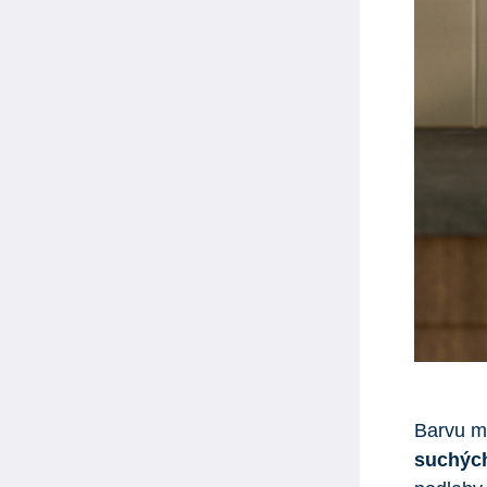
Barvu 
suchých