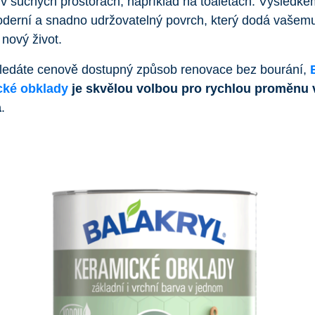
v suchých prostorách, například na toaletách. Výsledke
oderní a snadno udržovatelný povrch, který dodá vašem
 nový život.
ledáte cenově dostupný způsob renovace bez bourání,
cké obklady
je
s
kvělou volbou pro rychlou proměnu
a
.