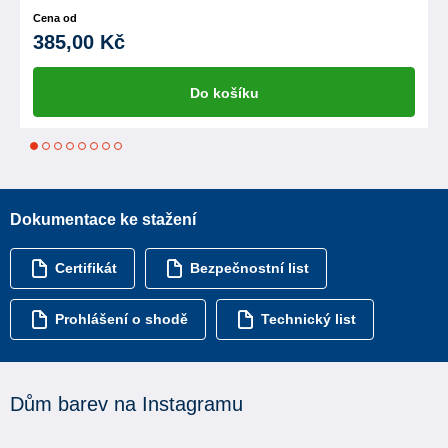
Cena od
385,00 Kč
Do košíku
1
2
3
4
5
6
7
8
Dokumentace ke stažení
Certifikát
Bezpečnostní list
Prohlášení o shodě
Technický list
Dům barev na Instagramu