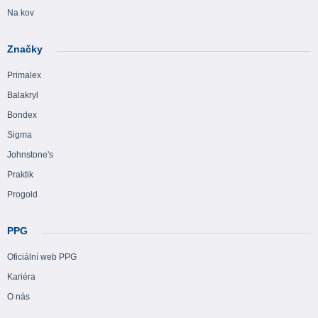
Na kov
Značky
Primalex
Balakryl
Bondex
Sigma
Johnstone's
Praktik
Progold
PPG
Oficiální web PPG
Kariéra
O nás