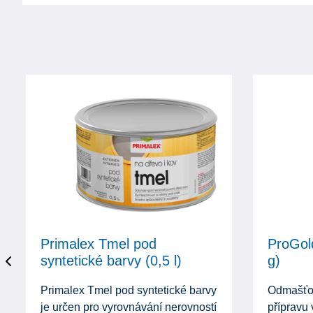
Primalex Tmel pod
ProGol
syntetické barvy (0,5 l)
g)
Primalex Tmel pod syntetické barvy
Odmašťov
je určen pro vyrovnávání nerovností
přípravu