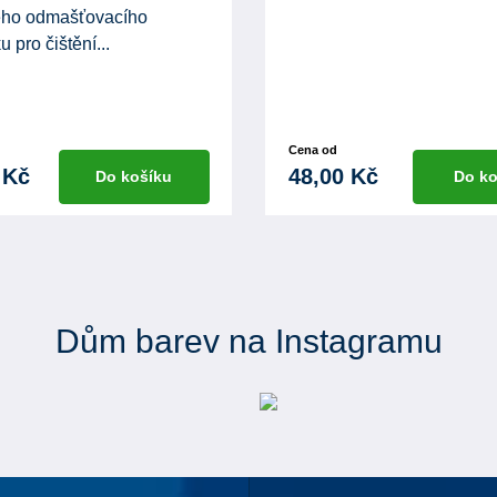
ého odmašťovacího
u pro čištění...
Cena od
 Kč
48,00 Kč
Do košíku
Do ko
Dům barev na Instagramu