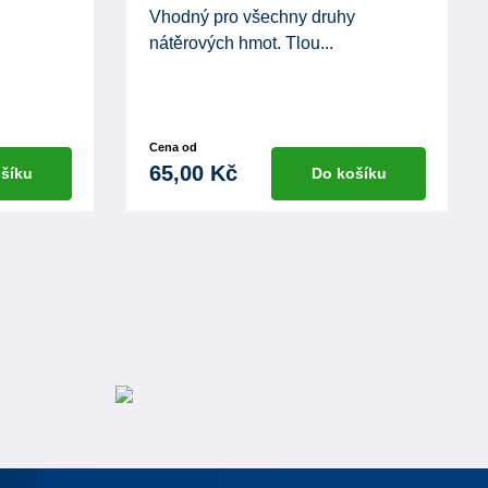
Vhodný pro všechny druhy
nátěrových hmot. Tlou...
Cena od
65,00 Kč
šíku
Do košíku