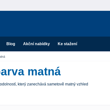
Blog
Akční nabídky
Ke stažení
atná
barva matná
odolností, který zanechává sametově matný vzhled