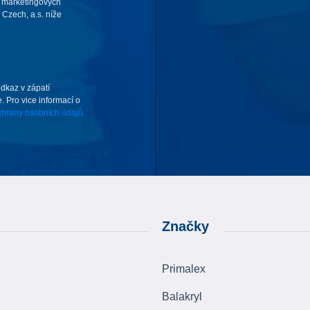
 marketingových
Czech, a.s. níže
odkaz v zápatí
. Pro vice informací o
hrany osobních údajů.
Značky
Primalex
Balakryl