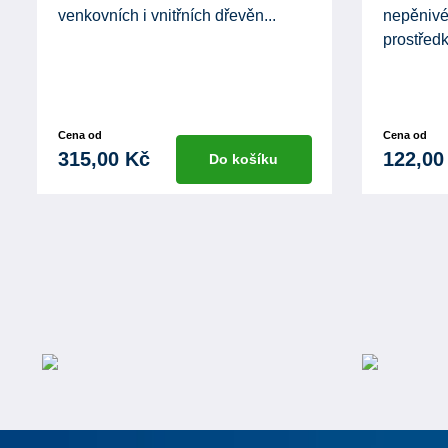
venkovních i vnitřních dřevěn...
nepěniv
prostředk
Cena od
Cena od
315,00 Kč
122,00
Do košíku