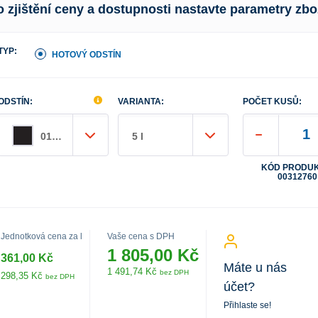
o zjištění ceny a dostupnosti nastavte parametry zbo
TYP:
HOTOVÝ ODSTÍN
ODSTÍN:
VARIANTA:
POČET KUSŮ:
0199 černá
5 l
KÓD PRODUK
00312760
Jednotková cena za l
Vaše cena s DPH
1 805,00 Kč
361,00 Kč
Máte u nás
1 491,74 Kč
bez DPH
298,35 Kč
bez DPH
účet?
Přihlaste se!