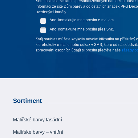
Souhlasím se zasláním personalizovaných nabídek a dalších
informací ze sítě Dům barev a od ostatních značek PPG Deco 
uvedenými kanály:
Ano, kontaktujte mne prosím e-mailem
Ano, kontaktujte mne prosím přes SMS
Svůj souhlas můžete kdykoliv odvolat kliknutím na příslušný 
kteréhokoliv e-mailu nebo odkaz v SMS, které od nás obdržíte
zpracování osobních údajů si prosím přečtěte naše
zásady oc
Sortiment
Malířské barvy fasádní
Malířské barvy – vnitřní