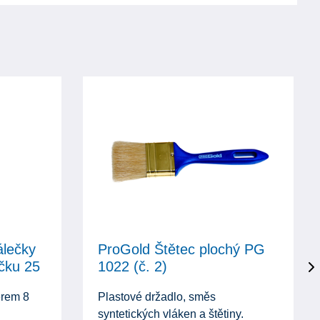
álečky
ProGold Štětec plochý PG
čku 25
1022 (č. 2)
ěrem 8
Plastové držadlo, směs
syntetických vláken a štětiny.