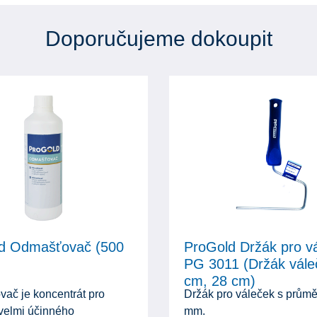
Doporučujeme dokoupit
d Odmašťovač (500
ProGold Držák pro v
PG 3011 (Držák vále
cm, 28 cm)
ač je koncentrát pro
Držák pro váleček s prům
 velmi účinného
mm.