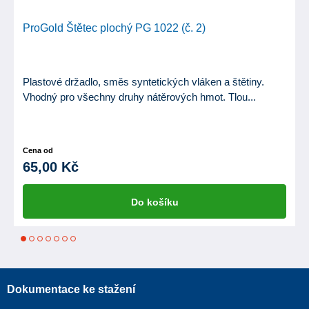
ProGold Štětec plochý PG 1022 (č. 2)
Plastové držadlo, směs syntetických vláken a štětiny.
Vhodný pro všechny druhy nátěrových hmot. Tlou...
Cena od
65,00 Kč
Do košíku
1
2
3
4
5
6
7
Dokumentace ke stažení