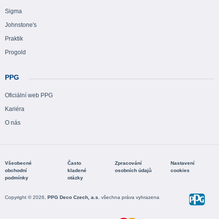
Sigma
Johnstone's
Praktik
Progold
PPG
Oficiální web PPG
Kariéra
O nás
Všeobecné
Často
Zpracování
Nastavení
obchodní
kladené
osobních údajů
cookies
podmínky
otázky
Copyright © 2026,
PPG Deco Czech, a.s.
všechna práva vyhrazena