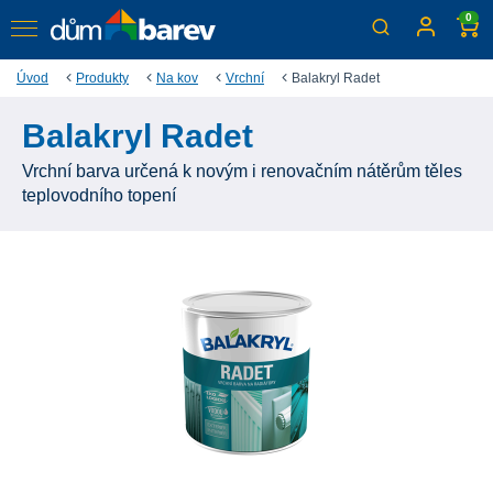
0
Úvod
Produkty
Na kov
Vrchní
Balakryl Radet
Balakryl Radet
Vrchní barva určená k novým i renovačním nátěrům těles
teplovodního topení