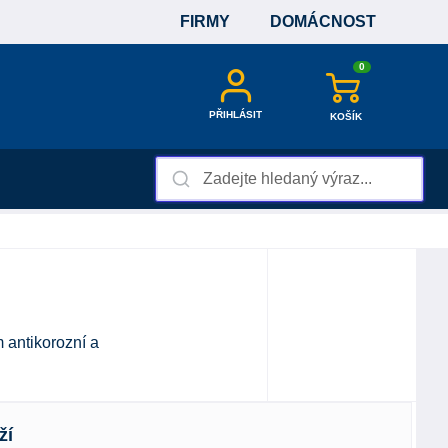
FIRMY
DOMÁCNOST
0
PŘIHLÁSIT
KOŠÍK
antikorozní a
ží