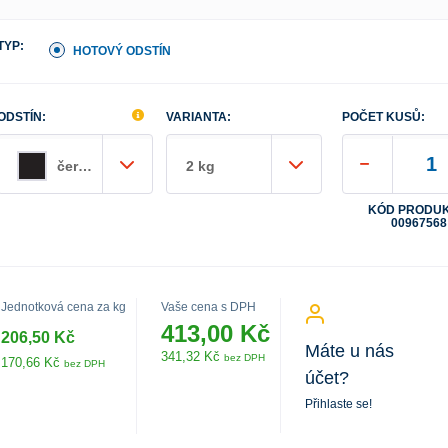
TYP:
HOTOVÝ ODSTÍN
ODSTÍN:
VARIANTA:
POČET KUSŮ:
černý
2 kg
KÓD PRODUK
00967568
Jednotková cena za kg
Vaše cena s DPH
413,00 Kč
206,50 Kč
Máte u nás
341,32 Kč
bez DPH
170,66 Kč
bez DPH
účet?
Přihlaste se!