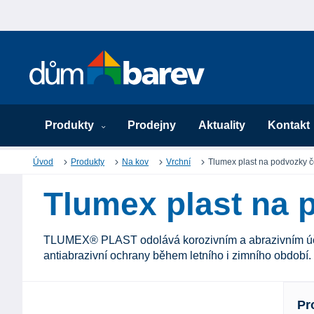
Produkty
Prodejny
Aktuality
Kontakt
Úvod
Produkty
Na kov
Vrchní
Tlumex plast na podvozky č
Tlumex plast na 
TLUMEX® PLAST odolává korozivním a abrazivním úči
antiabrazivní ochrany během letního i zimního období.
Pr