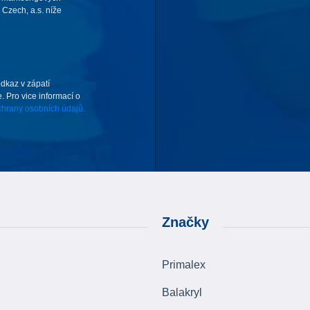
Czech, a.s. níže
odkaz v zápatí
. Pro vice informací o
hrany osobních údajů.
Značky
Primalex
Balakryl