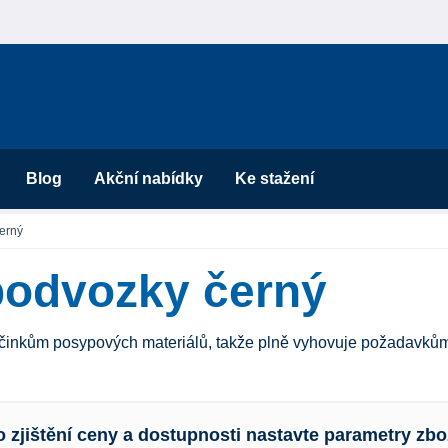
Blog
Akční nabídky
Ke stažení
erný
podvozky černý
nkům posypových materiálů, takže plně vyhovuje požadavkům 
o zjištění ceny a dostupnosti nastavte parametry zbo