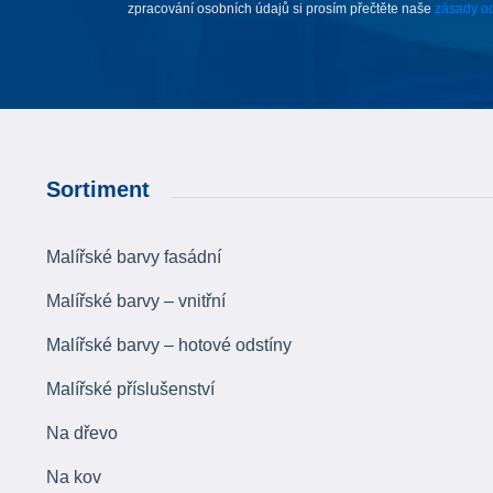
zpracování osobních údajů si prosím přečtěte naše
zásady oc
Sortiment
Malířské barvy fasádní
Malířské barvy – vnitřní
Malířské barvy – hotové odstíny
Malířské příslušenství
Na dřevo
Na kov