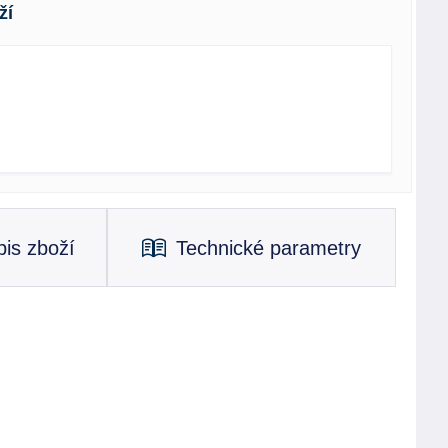
ží
is zboží
Technické parametry