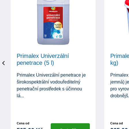
Primalex Univerzální
Primale
penetrace (5 l)
kg)
Primalex Univerzální penetrace je
Primalex 
širokospektrální vodouředitelný
jemná) je
penetrační prostředek s účinnou
pro vyro
lá...
drobnějš.
Cena od
Cena od