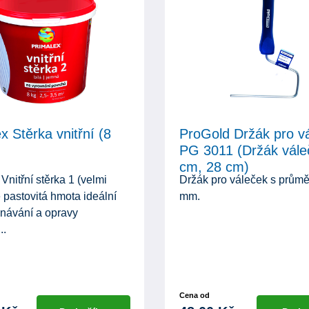
x Stěrka vnitřní (8
ProGold Držák pro v
PG 3011 (Držák vále
cm, 28 cm)
Vnitřní stěrka 1 (velmi
Držák pro váleček s prům
 pastovitá hmota ideální
mm.
vnávání a opravy
..
Cena od