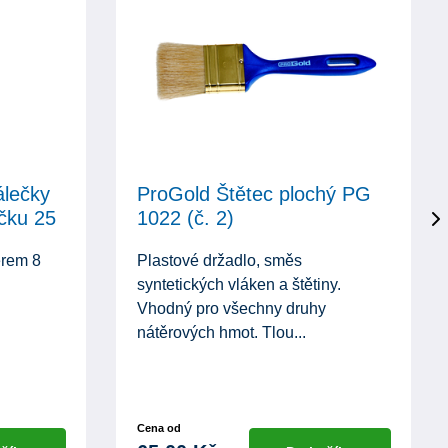
álečky
ProGold Štětec plochý PG
čku 25
1022 (č. 2)
ěrem 8
Plastové držadlo, směs
syntetických vláken a štětiny.
Vhodný pro všechny druhy
nátěrových hmot. Tlou...
Cena od