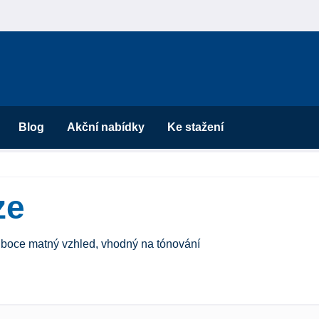
Blog
Akční nabídky
Ke stažení
ze
hluboce matný vzhled, vhodný na tónování