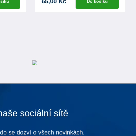
65,00 Kč
šíku
Do košíku
naše sociální sítě
kdo se dozví o všech novinkách.