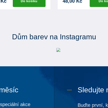
 Kč
48,00 Kč
Do košíku
Do ko
Dům barev na Instagramu
 měsíc
Sledujte 
speciální akce
Buďte první, 