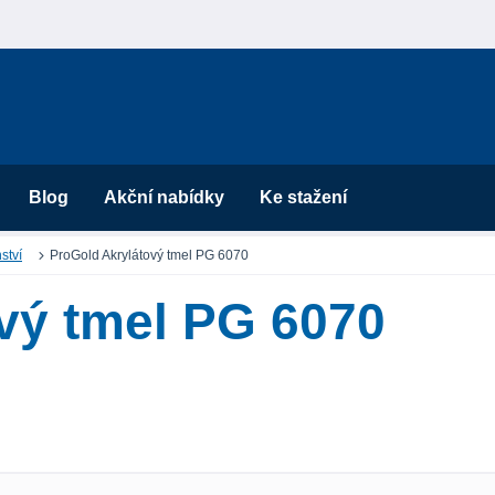
Blog
Akční nabídky
Ke stažení
ství
ProGold Akrylátový tmel PG 6070
vý tmel PG 6070