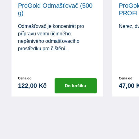
ProGold Odmašťovač (500
ProGol
g)
PROFI
Odmašťovač je koncentrát pro
Nerez, d
přípravu velmi účinného
nepěnivého odmašťovacího
prostředku pro čištění...
Cena od
Cena od
122,00 Kč
47,00 
Do košíku