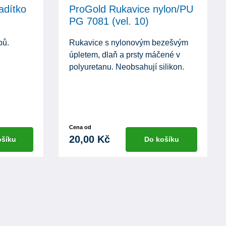
adítko
ProGold Rukavice nylon/PU
PG 7081 (vel. 10)
bů.
Rukavice s nylonovým bezešvým
úpletem, dlaň a prsty máčené v
polyuretanu. Neobsahují silikon.
Cena od
20,00 Kč
ošíku
Do košíku