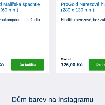
d Malířská špachtle
ProGold Nerezové hl
 (60 mm)
(280 x 130 mm)
voukomponentní držadlo.
Hladítko nerezové, bez zu
Cena od
Kč
126,00 Kč
Do košíku
Do k
Dům barev na Instagramu