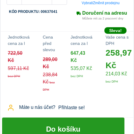
Vybrat/Změnit prodejnu
KÓD PRODUKTU: 00637041
Doručení na adresu
Můžete mít za 2 pracovní dny
Sleva!
Jednotková
Cena
Jednotková
Vaše cena s
cena za l
před
cena za l
DPH
slevou
258,97
722,50
647,43
289,00
Kč
Kč
Kč
Kč
597,11 Kč
535,07 Kč
214,03 Kč
238,84
bez DPH
bez DPH
Kč
bez DPH
bez
DPH
Máte u nás účet?
Přihlaste se!
Do košíku