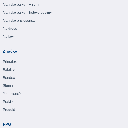
Malířské barvy – vnitřní
Malířské barvy – hotové odstíny
Malířské příslušenství
Na dřevo
Na kov
Značky
Primalex
Balakryl
Bondex
Sigma
Johnstone's
Praktik
Progold
PPG