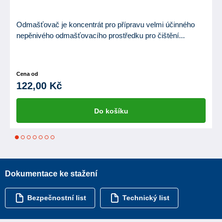
Odmašťovač je koncentrát pro přípravu velmi účinného
nepěnivého odmašťovacího prostředku pro čištění...
Cena od
122,00 Kč
Do košíku
1
2
3
4
5
6
7
Dokumentace ke stažení
Bezpečnostní list
Technický list