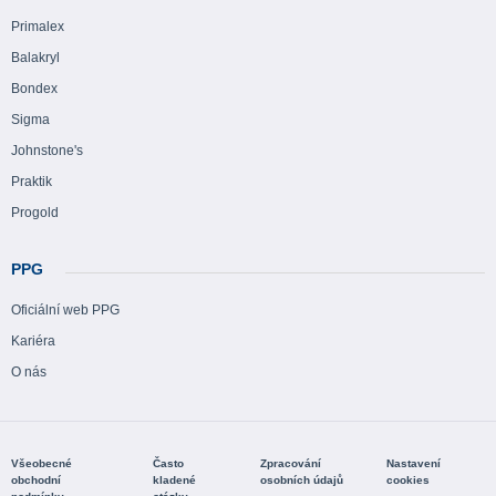
Primalex
Balakryl
Bondex
Sigma
Johnstone's
Praktik
Progold
PPG
Oficiální web PPG
Kariéra
O nás
Všeobecné
Často
Zpracování
Nastavení
obchodní
kladené
osobních údajů
cookies