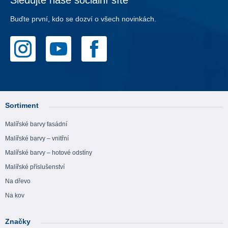
Buďte první, kdo se dozví o všech novinkách.
Sortiment
Malířské barvy fasádní
Malířské barvy – vnitřní
Malířské barvy – hotové odstíny
Malířské příslušenství
Na dřevo
Na kov
Značky