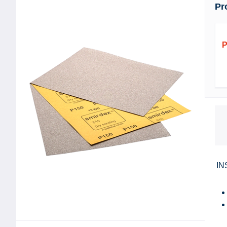
Pr
P
IN