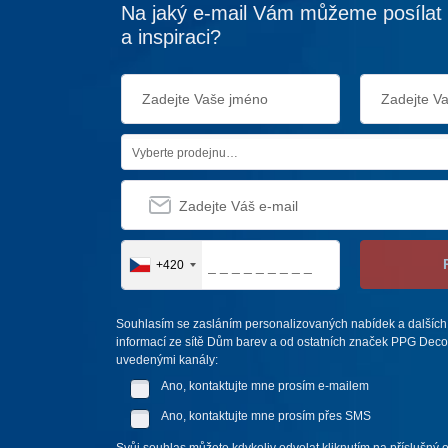
Na jaký e-mail Vám můžeme posílat 
a inspiraci?
Vyberte prodejnu…
+420
Souhlasím se zasláním personalizovaných nabídek a dalších
informací ze sítě Dům barev a od ostatních značek PPG Deco 
uvedenými kanály:
Ano, kontaktujte mne prosím e-mailem
Ano, kontaktujte mne prosím přes SMS
Svůj souhlas můžete kdykoliv odvolat kliknutím na příslušný 