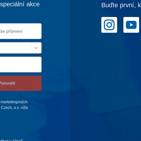
speciální akce
Buďte první, 
Potvrdit
 marketingových
Czech, a.s. níže
odkaz v zápatí