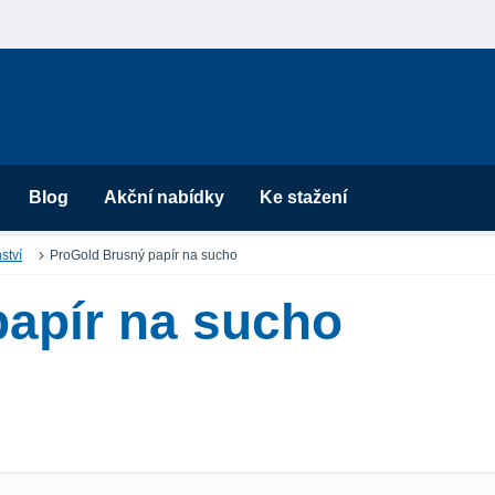
Blog
Akční nabídky
Ke stažení
ství
ProGold Brusný papír na sucho
apír na sucho