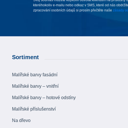
kteréhokoliv e-mailu nebo odkaz v SMS, které od nás obdržíte
zpracování osobních údajů si prosím přečtěte naše
zásady oc
Sortiment
Malířské barvy fasádní
Malířské barvy – vnitřní
Malířské barvy – hotové odstíny
Malířské příslušenství
Na dřevo