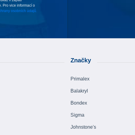
. Pro vice informací o
hrany osobních údajů.
Značky
Primalex
Balakryl
Bondex
Sigma
Johnstone's