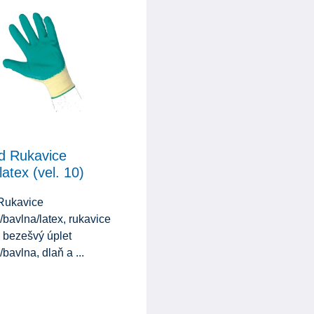
d Rukavice
latex (vel. 10)
Rukavice
/bavlna/latex, rukavice
, bezešvý úplet
/bavlna, dlaň a ...