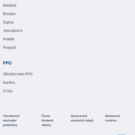
Balakryl
Bondex
Sigma
Johnstone's
Praktik
Progold
PPG
Oficiální web PPG
Kariéra
O nás
Všeobecné
Často
Zpracování
Nastavení
obchodní
kladené
osobních údajů
cookies
podmínky
otázky