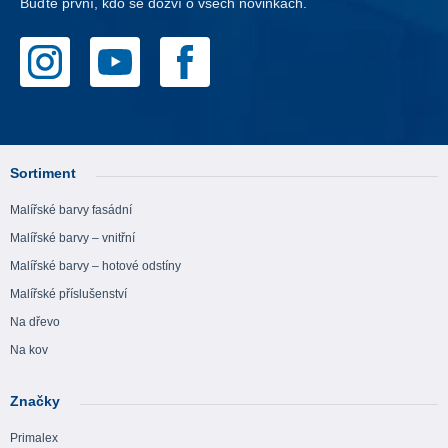
Buďte první, kdo se dozví o všech novinkách.
Sortiment
Malířské barvy fasádní
Malířské barvy – vnitřní
Malířské barvy – hotové odstíny
Malířské příslušenství
Na dřevo
Na kov
Značky
Primalex