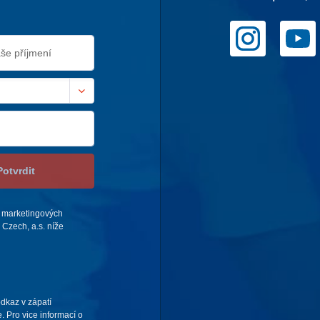
Potvrdit
 marketingových
Czech, a.s. níže
odkaz v zápatí
. Pro vice informací o