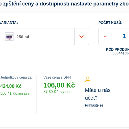
o zjištění ceny a dostupnosti nastavte parametry zbo
VARIANTA:
POČET KUSŮ:
250 ml
KÓD PRODUK
00644106
Jednotková cena za l
Vaše cena s DPH
106,00 Kč
424,00 Kč
Máte u nás
87,60 Kč
bez DPH
350,41 Kč
bez DPH
účet?
Přihlaste se!