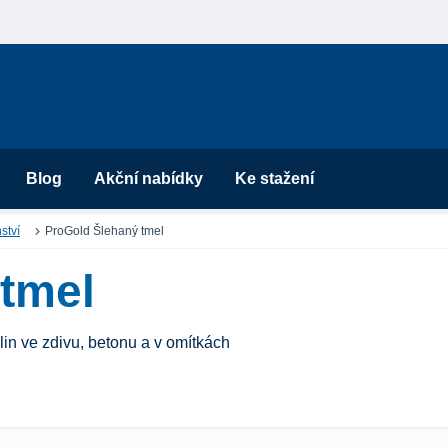
Blog
Akční nabídky
Ke stažení
ství
ProGold Šlehaný tmel
tmel
lin ve zdivu, betonu a v omítkách