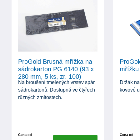
ProGold Brusná mřížka na
ProGol
sádrokarton PG 6140 (93 x
mřížku
280 mm, 5 ks, zr. 100)
Na broušení tmelených vrstev spár
Držák na
sádrokartonů. Dostupná ve čtyřech
kovové u
různých zrnitostech.
Cena od
Cena od