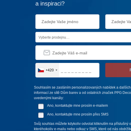
a inspiraci?
Vyberte prodejnu…
+420
Souhlasím se zasláním personalizovaných nabídek a dalších
informací ze sítě Dům barev a od ostatních značek PPG Deco 
uvedenými kanály:
Ano, kontaktujte mne prosím e-mailem
Ano, kontaktujte mne prosím přes SMS
Svůj souhlas můžete kdykoliv odvolat kliknutím na příslušný 
kteréhokoliv e-mailu nebo odkaz v SMS, které od nás obdržíte