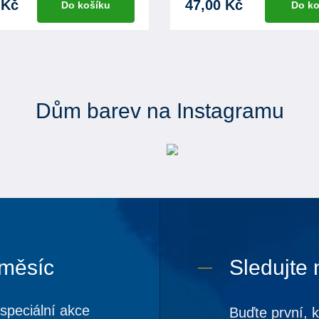
 Kč
47,00 Kč
Do košíku
Do ko
Dům barev na Instagramu
 měsíc
Sledujte 
speciální akce
Buďte první, 