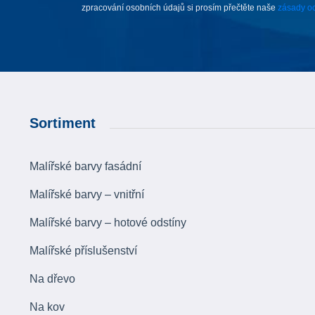
zpracování osobních údajů si prosím přečtěte naše
zásady oc
Sortiment
Malířské barvy fasádní
Malířské barvy – vnitřní
Malířské barvy – hotové odstíny
Malířské příslušenství
Na dřevo
Na kov