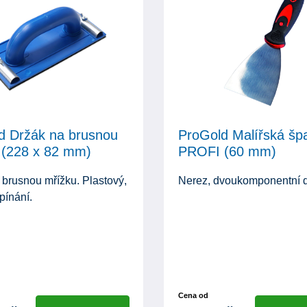
d Držák na brusnou
ProGold Malířská špa
 (228 x 82 mm)
PROFI (60 mm)
 brusnou mřížku. Plastový,
Nerez, dvoukomponentní d
pínání.
Cena od