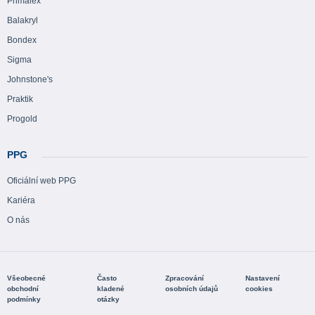
Primalex
Balakryl
Bondex
Sigma
Johnstone's
Praktik
Progold
PPG
Oficiální web PPG
Kariéra
O nás
Všeobecné
Často
Zpracování
Nastavení
obchodní
kladené
osobních údajů
cookies
podmínky
otázky