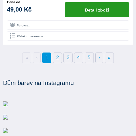
Cena od
49,00 Kč
Detail zboží
Porovnat
Přidat do seznamu
«
‹
1
2
3
4
5
›
»
Dům barev na Instagramu