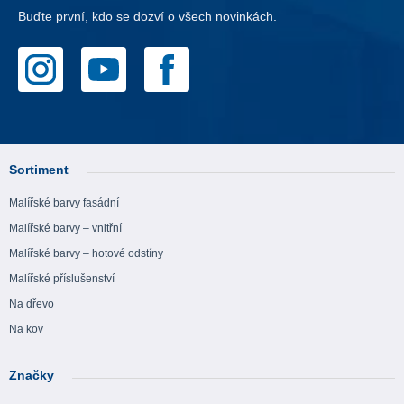
Buďte první, kdo se dozví o všech novinkách.
Sortiment
Malířské barvy fasádní
Malířské barvy – vnitřní
Malířské barvy – hotové odstíny
Malířské příslušenství
Na dřevo
Na kov
Značky