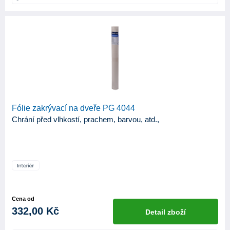
Paramo
3
Primalex
102
ProGold
103
Sigma Coatings
2
Stachema
7
Tesa
7
Fólie zakrývací na dveře PG 4044
Chrání před vlhkostí, prachem, barvou, atd.,
Trikolor
2
KATEGORIE
103
Produkty
APLIKAČNÍ NÁSTROJE
Cena od
Stříkací pistole
1
332,00 Kč
Detail zboží
Váleček
1