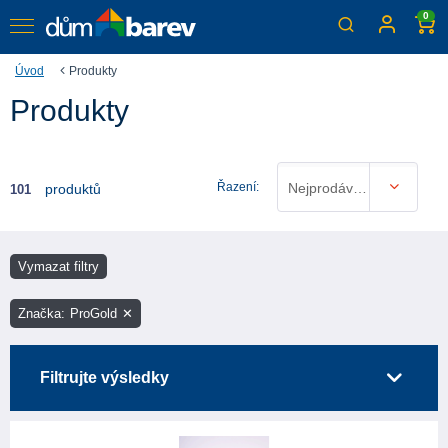
0
Úvod
Produkty
Produkty
Řazení:
Nejprodávanější
produktů
101
Vymazat filtry
Značka
:
ProGold
✕
Filtrujte výsledky