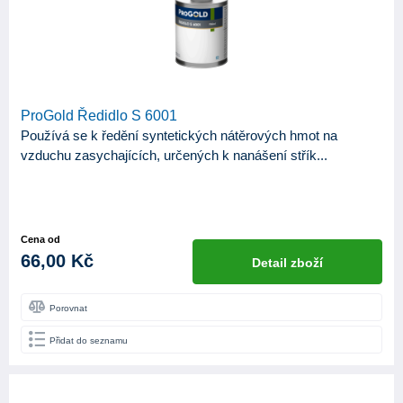
ProGold Ředidlo S 6001
Používá se k ředění syntetických nátěrových hmot na
vzduchu zasychajících, určených k nanášení střík...
Cena od
66,00 Kč
Detail zboží
Porovnat
Přidat do seznamu