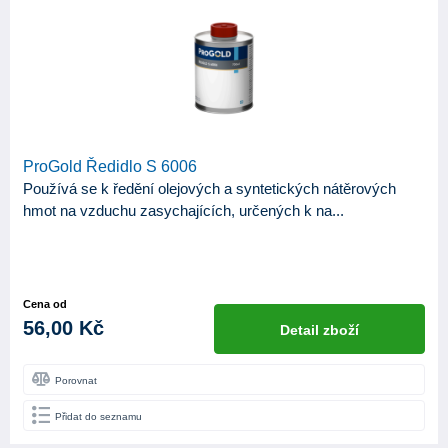
ProGold Ředidlo S 6006
Používá se k ředění olejových a syntetických nátěrových
hmot na vzduchu zasychajících, určených k na...
Cena od
56,00 Kč
Detail zboží
Porovnat
Přidat do seznamu