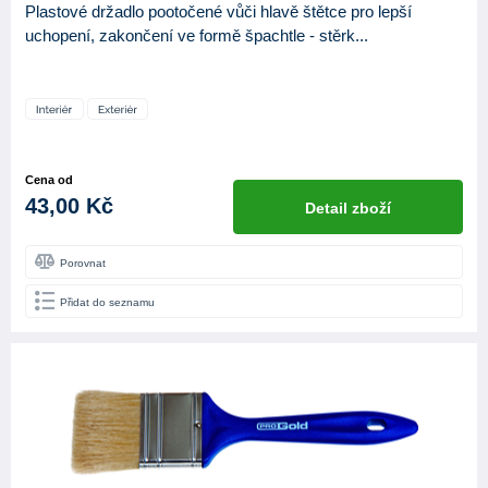
Plastové držadlo pootočené vůči hlavě štětce pro lepší
uchopení, zakončení ve formě špachtle - stěrk...
Cena od
43,00 Kč
Detail zboží
Porovnat
Přidat do seznamu