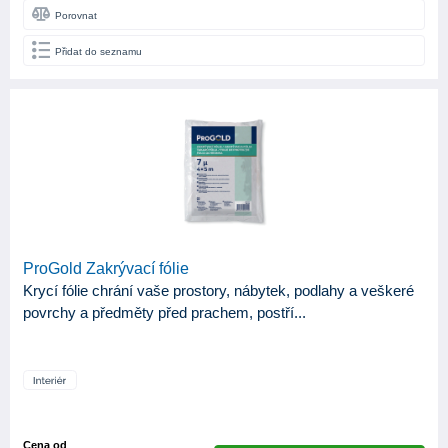
Porovnat
Štětec
1
Přidat do seznamu
Štětka
1
BÁZE
BĚLOST (%BASO4)
OTĚRUVZDORNOST ZA SUCHA
ODSTÍN LESKU
ProGold Zakrývací fólie
Krycí fólie chrání vaše prostory, nábytek, podlahy a veškeré
povrchy a předměty před prachem, postří...
Cena od