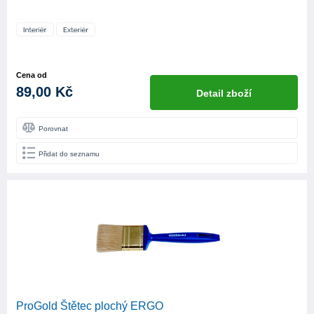
Cena od
89,00 Kč
Detail zboží
Porovnat
Přidat do seznamu
ProGold Štětec plochý ERGO