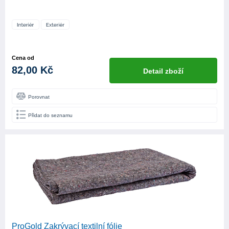
Cena od
82,00 Kč
Detail zboží
Porovnat
Přidat do seznamu
ProGold Zakrývací textilní fólie