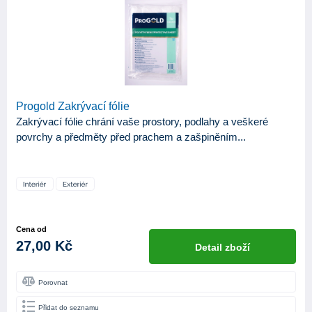
ZNAČKA
Austis
1
BKP
5
Balakryl
34
Biopol
1
Progold Zakrývací fólie
Zakrývací fólie chrání vaše prostory, podlahy a veškeré
Bochemie
3
povrchy a předměty před prachem a zašpiněním...
Bondex
12
Ciret
5
Colorlak
6
Den Braven
5
Cena od
27,00 Kč
Detail zboží
Detecha
8
Johnstone's
4
Porovnat
Kittfort
4
Přidat do seznamu