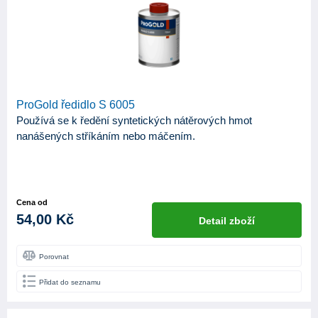
ProGold ředidlo S 6005
Používá se k ředění syntetických nátěrových hmot
nanášených stříkáním nebo máčením.
Cena od
54,00 Kč
Detail zboží
Porovnat
Přidat do seznamu