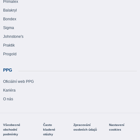
Primalex
Balakryl
Bondex
Sigma
Johnstone's
Praktik
Progold
PPG
Oficiální web PPG
Kariéra
O nás
Všeobecné
Často
Zpracování
Nastavení
obchodní
kladené
osobních údajů
cookies
podmínky
otázky