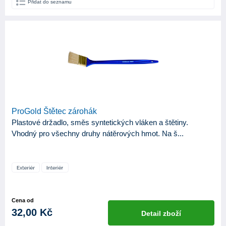
Přidat do seznamu
ProGold Štětec zárohák
Plastové držadlo, směs syntetických vláken a štětiny.
Vhodný pro všechny druhy nátěrových hmot. Na š...
Cena od
32,00 Kč
Detail zboží