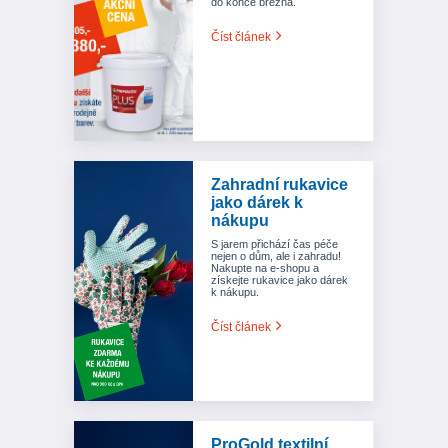
do konce března.
Číst článek
Zahradní rukavice
jako dárek k
nákupu
S jarem přichází čas péče
nejen o dům, ale i zahradu!
Nakupte na e-shopu a
získejte rukavice jako dárek
k nákupu.
Číst článek
ProGold textilní