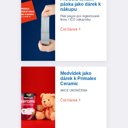
páska jako dárek k
nákupu
Platí pouze pro registrované
firmy / IČO zákazníky.
Číst článek
Medvídek jako
dárek k Primalex
Ceramic
AKCE UKONČENA
Číst článek