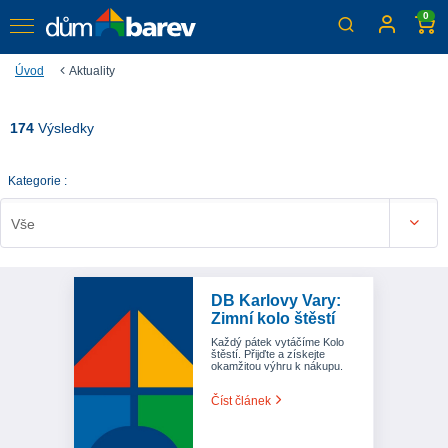
0
Úvod
Aktuality
174
Výsledky
Kategorie :
Vše
DB Karlovy Vary:
Zimní kolo štěstí
Každý pátek vytáčíme Kolo
štěstí. Přijďte a získejte
okamžitou výhru k nákupu.
Číst článek