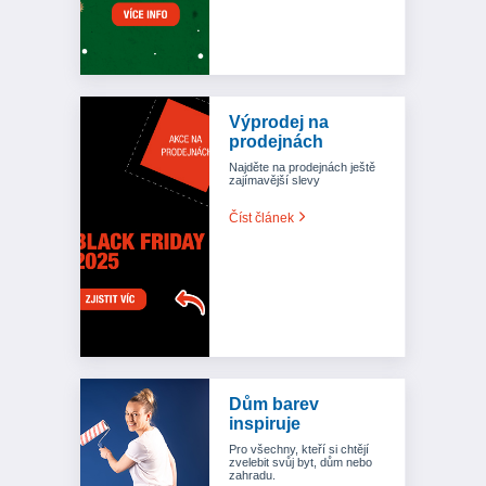
Výprodej na
prodejnách
Najděte na prodejnách ještě
zajímavější slevy
Číst článek
Dům barev
inspiruje
Pro všechny, kteří si chtějí
zvelebit svůj byt, dům nebo
zahradu.