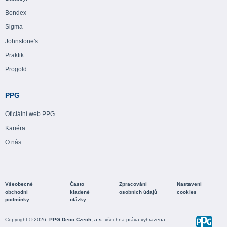
Bondex
Sigma
Johnstone's
Praktik
Progold
PPG
Oficiální web PPG
Kariéra
O nás
Všeobecné
Často
Zpracování
Nastavení
obchodní
kladené
osobních údajů
cookies
podmínky
otázky
Copyright © 2026,
PPG Deco Czech, a.s.
všechna práva vyhrazena