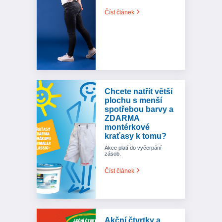
Číst článek
Chcete natřít větší
plochu s menší
spotřebou barvy a
ZDARMA
montérkové
kraťasy k tomu?
Akce platí do vyčerpání
zásob.
Číst článek
Akční čtvrtky a