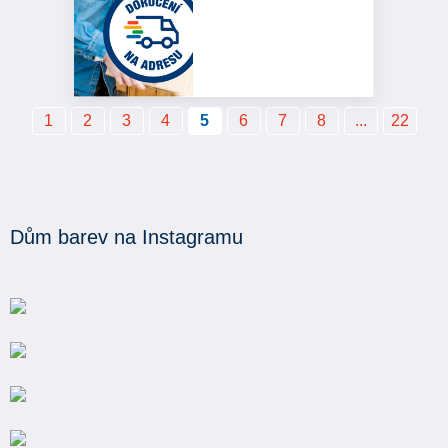
1
2
3
4
5
6
7
8
...
22
Dům barev na Instagramu