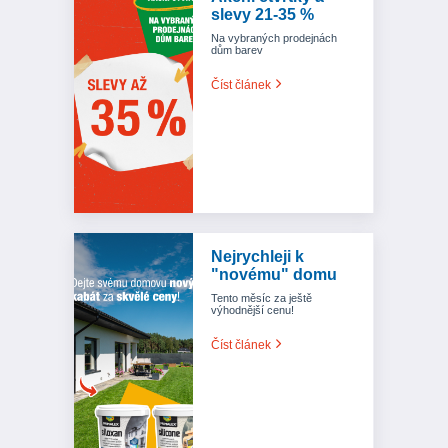
slevy 21-35 %
Na vybraných prodejnách
dům barev
Číst článek
Nejrychleji k
"novému" domu
Tento měsíc za ještě
výhodnější cenu!
Číst článek