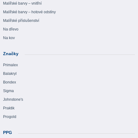
Malířské barvy – vnitřní
Malířské barvy – hotové odstíny
Malířské příslušenství
Na dřevo
Na kov
Značky
Primalex
Balakryl
Bondex
Sigma
Johnstone's
Praktik
Progold
PPG