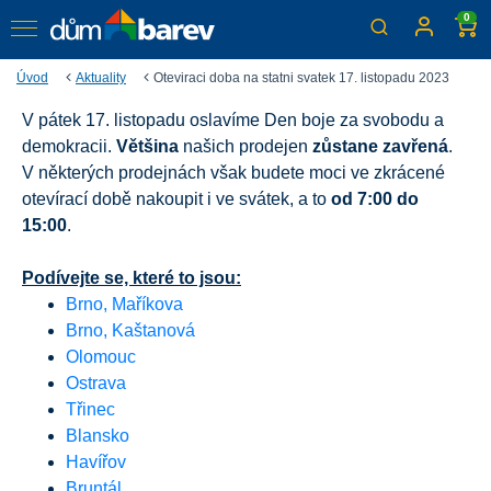
0
Úvod
Aktuality
Oteviraci doba na statni svatek 17. listopadu 2023
V pátek 17. listopadu oslavíme Den boje za svobodu a
Otevírací doba na státní
demokracii.
Většina
našich prodejen
zůstane zavřená
.
svátek 17. listopadu 2023
V některých prodejnách však budete moci ve zkrácené
otevírací době nakoupit i ve svátek, a to
od 7:00 do
15:00
.
Podívejte se, které to jsou:
Brno, Maříkova
Brno, Kaštanová
Olomouc
Ostrava
Třinec
Blansko
Havířov
Bruntál