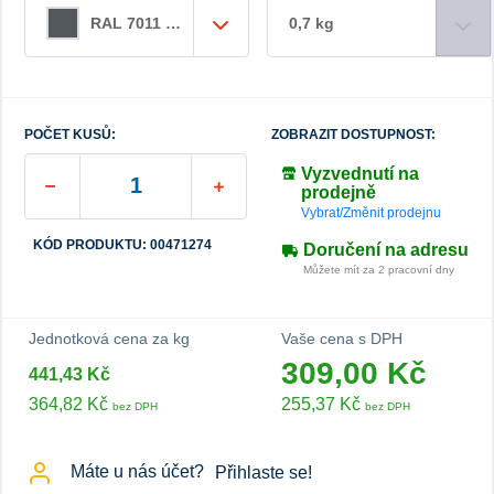
0,7 kg
RAL 7011 ocelová šedá
POČET KUSŮ:
ZOBRAZIT DOSTUPNOST:
Vyzvednutí na
prodejně
Vybrat/Změnit prodejnu
KÓD PRODUKTU: 00471274
Doručení na adresu
Můžete mít za 2 pracovní dny
Jednotková cena za kg
Vaše cena s DPH
309,00 Kč
441,43 Kč
364,82 Kč
255,37 Kč
bez DPH
bez DPH
Máte u nás účet?
Přihlaste se!