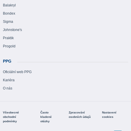
Balakryl
Bondex
Sigma
Johnstone's
Praktik
Progold
PPG
Oficiální web PPG
Kariéra
O nás
Všeobecné
Často
Zpracování
Nastavení
obchodní
kladené
osobních údajů
cookies
podmínky
otázky