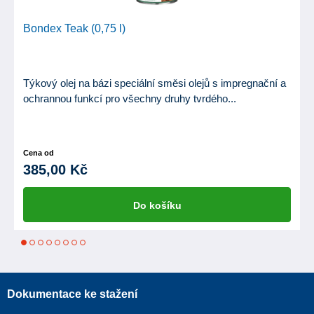
Bondex Teak (0,75 l)
Týkový olej na bázi speciální směsi olejů s impregnační a
ochrannou funkcí pro všechny druhy tvrdého...
Cena od
385,00 Kč
Do košíku
1
2
3
4
5
6
7
8
Dokumentace ke stažení