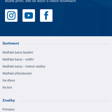
Buďte první, kdo se dozví o všech novinkách.
Sortiment
Malířské barvy fasádní
Malířské barvy – vnitřní
Malířské barvy – hotové odstíny
Malířské příslušenství
Na dřevo
Na kov
Značky
Primalex