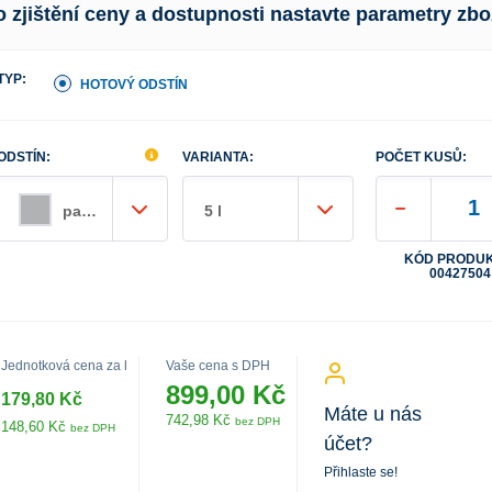
o zjištění ceny a dostupnosti nastavte parametry zbo
TYP:
HOTOVÝ ODSTÍN
ODSTÍN:
VARIANTA:
POČET KUSŮ:
pařížská šeď
5 l
KÓD PRODUK
00427504
Jednotková cena za l
Vaše cena s DPH
899,00 Kč
179,80 Kč
Máte u nás
742,98 Kč
bez DPH
148,60 Kč
bez DPH
účet?
Přihlaste se!