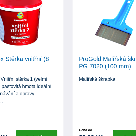
x Stěrka vnitřní (8
ProGold Malířská šk
PG 7020 (100 mm)
Vnitřní stěrka 1 (velmi
Malířská škrabka.
 pastovitá hmota ideální
vnávání a opravy
..
Cena od