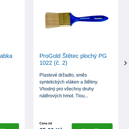
rabka
ProGold Štětec plochý PG
1022 (č. 2)
Plastové držadlo, směs
syntetických vláken a štětiny.
Vhodný pro všechny druhy
nátěrových hmot. Tlou...
Cena od