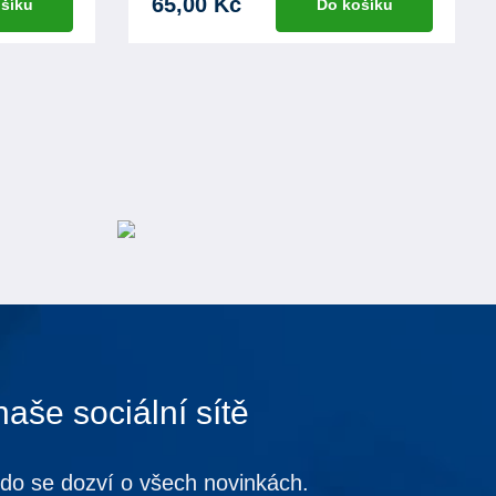
65,00 Kč
šíku
Do košíku
naše sociální sítě
kdo se dozví o všech novinkách.