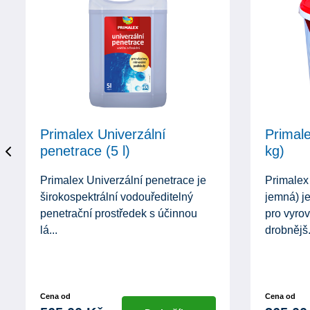
Primalex Univerzální
Primale
penetrace (5 l)
kg)
Primalex Univerzální penetrace je
Primalex 
širokospektrální vodouředitelný
jemná) je
penetrační prostředek s účinnou
pro vyro
lá...
drobnějš.
Cena od
Cena od