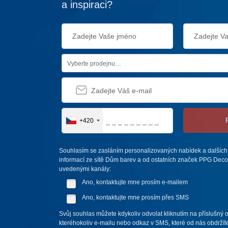
a inspiraci?
Vyberte prodejnu…
+420
Souhlasím se zasláním personalizovaných nabídek a dalších
informací ze sítě Dům barev a od ostatních značek PPG Deco 
uvedenými kanály:
Ano, kontaktujte mne prosím e-mailem
Ano, kontaktujte mne prosím přes SMS
Svůj souhlas můžete kdykoliv odvolat kliknutím na příslušný 
kteréhokoliv e-mailu nebo odkaz v SMS, které od nás obdržíte