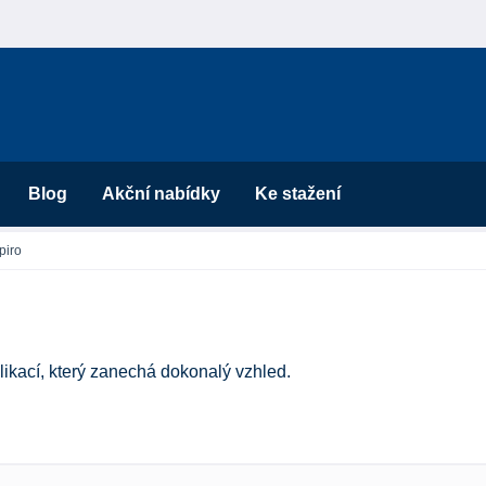
Blog
Akční nabídky
Ke stažení
piro
likací, který zanechá dokonalý vzhled.