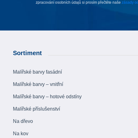
zpracování osobních údajů si prosím přečtěte naše
zásady oc
Sortiment
Malířské barvy fasádní
Malířské barvy – vnitřní
Malířské barvy – hotové odstíny
Malířské příslušenství
Na dřevo
Na kov