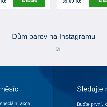
 Kč
39,00 Kč
Do košíku
Do ko
Dům barev na Instagramu
 měsíc
Sledujte 
speciální akce
Buďte první, 