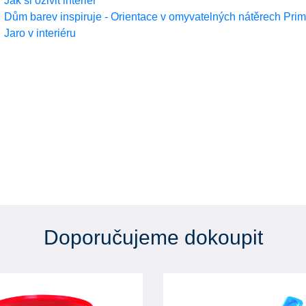
Jak si oživit interiér
Dům barev inspiruje - Orientace v omyvatelných nátěrech Pri
Jaro v interiéru
Doporučujeme dokoupit