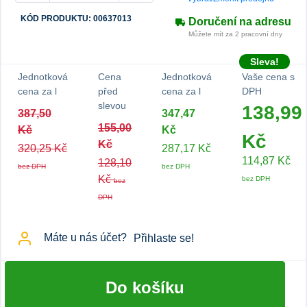
KÓD PRODUKTU: 00637013
Doručení na adresu
Můžete mít za 2 pracovní dny
Sleva!
Jednotková
Cena
Jednotková
Vaše cena s
cena za l
před
cena za l
DPH
slevou
138,99
387,50
347,47
155,00
Kč
Kč
Kč
Kč
320,25 Kč
287,17 Kč
114,87 Kč
128,10
bez DPH
bez DPH
Kč
bez DPH
bez
DPH
Máte u nás účet?
Přihlaste se!
Do košíku