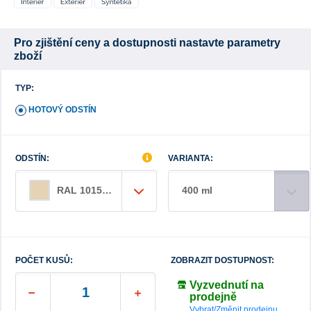
Pro zjištění ceny a dostupnosti nastavte parametry
zboží
TYP:
HOTOVÝ ODSTÍN
ODSTÍN:
VARIANTA:
400 ml
RAL 1015 slonová kost světlá
POČET KUSŮ:
ZOBRAZIT DOSTUPNOST:
Vyzvednutí na
prodejně
Vybrat/Změnit prodejnu