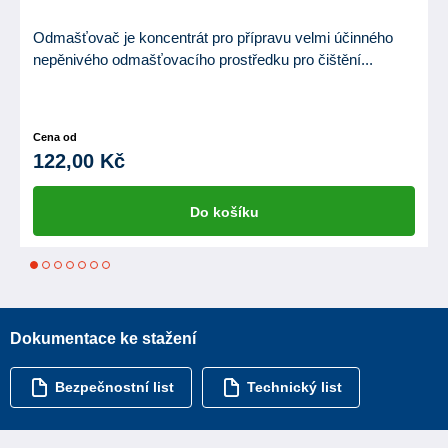
Odmašťovač je koncentrát pro přípravu velmi účinného
nepěnivého odmašťovacího prostředku pro čištění...
Cena od
122,00 Kč
Do košíku
1
2
3
4
5
6
7
Dokumentace ke stažení
Bezpečnostní list
Technický list