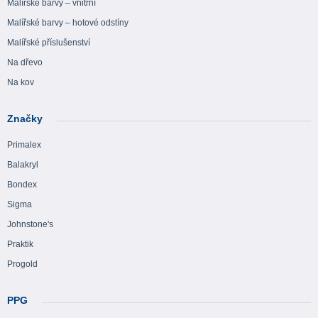
Malířské barvy – vnitřní
Malířské barvy – hotové odstíny
Malířské příslušenství
Na dřevo
Na kov
Značky
Primalex
Balakryl
Bondex
Sigma
Johnstone's
Praktik
Progold
PPG