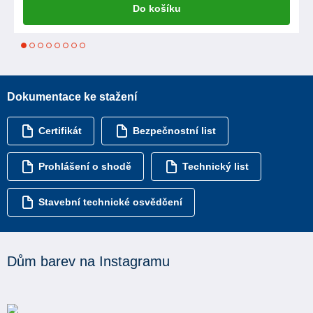
Do košíku
1
2
3
4
5
6
7
8
Dokumentace ke stažení
Certifikát
Bezpečnostní list
Prohlášení o shodě
Technický list
Stavební technické osvědčení
Dům barev na Instagramu