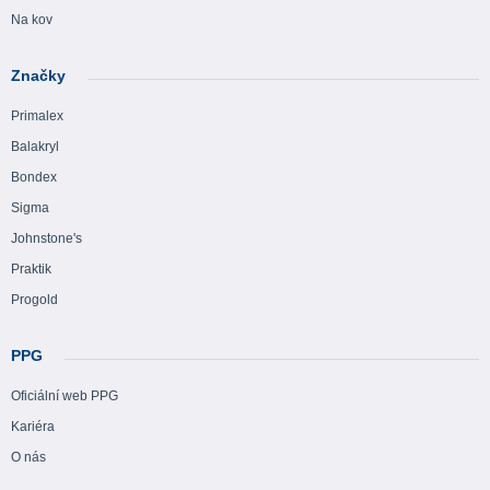
Na kov
Značky
Primalex
Balakryl
Bondex
Sigma
Johnstone's
Praktik
Progold
PPG
Oficiální web PPG
Kariéra
O nás