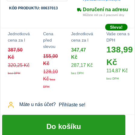
KÓD PRODUKTU: 00637013
Doručení na adresu
Můžete mít za 2 pracovní dny
Sleva!
Jednotková
Cena
Jednotková
Vaše cena s
cena za l
před
cena za l
DPH
slevou
138,99
387,50
347,47
155,00
Kč
Kč
Kč
Kč
320,25 Kč
287,17 Kč
114,87 Kč
128,10
bez DPH
bez DPH
Kč
bez DPH
bez
DPH
Máte u nás účet?
Přihlaste se!
Do košíku