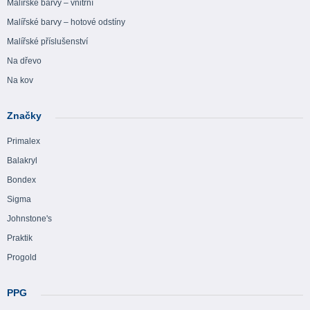
Malířské barvy – vnitřní
Malířské barvy – hotové odstíny
Malířské příslušenství
Na dřevo
Na kov
Značky
Primalex
Balakryl
Bondex
Sigma
Johnstone's
Praktik
Progold
PPG