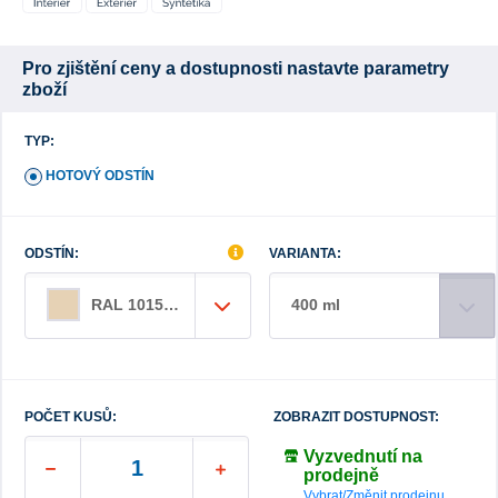
Pro zjištění ceny a dostupnosti nastavte parametry
zboží
TYP:
HOTOVÝ ODSTÍN
ODSTÍN:
VARIANTA:
400 ml
RAL 1015 slonová kost světlá
POČET KUSŮ:
ZOBRAZIT DOSTUPNOST:
Vyzvednutí na
prodejně
Vybrat/Změnit prodejnu