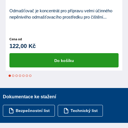
Odmašťovač je koncentrát pro přípravu velmi účinného
nepěnivého odmašťovacího prostředku pro čištění...
Cena od
122,00 Kč
Do košíku
1
2
3
4
5
6
7
Dokumentace ke stažení
Bezpečnostní list
Technický list